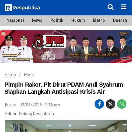
Nasional
News
Politik
Hukum
Metro
Daerah
Nasional
News
Politik
Hukum
Metro
Daerah
Ekonomi & Bisnis
Lifestyle
Otomotif
Bola & Sport
Edukasi
Tokoh
Hiburan
Home
/
Metro
Pimpin Rakor, Plt Dirut PDAM Andi Syahrum
Siapkan Langkah Antisipasi Krisis Air
©
Metro
03/06/2026 - 2:16 pm
Copyright
2026
Editor :
Didong Respublica
Respublica
.
All
Right