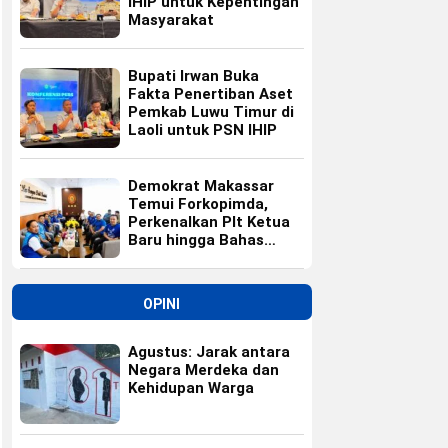
IHIP untuk Kepentingan
Masyarakat
Bupati Irwan Buka
Fakta Penertiban Aset
Pemkab Luwu Timur di
Laoli untuk PSN IHIP
Demokrat Makassar
Temui Forkopimda,
Perkenalkan Plt Ketua
Baru hingga Bahas
Agenda HUT Partai
OPINI
Agustus: Jarak antara
Negara Merdeka dan
Kehidupan Warga