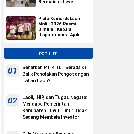
Bermain di Level
Universitas
Piala Kemerdekaan
Malili 2026 Resmi
Dimulai, Kepala
Disparmudora Ajak
Jaga Persaudaraan
POPULER
Benarkah PT KITLT Berada di
01
Balik Penolakan Pengosongan
Lahan Laoli?
Laoli, IHIP, dan Tugas Negara:
02
Mengapa Pemerintah
Kabupaten Luwu Timur Tidak
Sedang Membela Investor
DLH Makassar Rencana