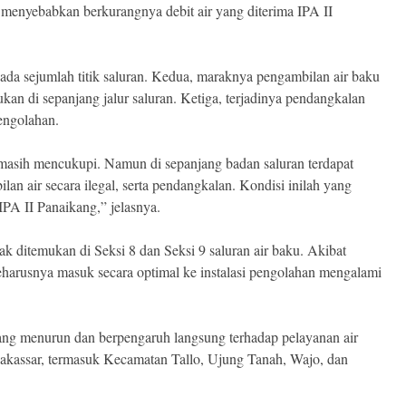
g menyebabkan berkurangnya debit air yang diterima IPA II
pada sejumlah titik saluran. Kedua, maraknya pengambilan air baku
kukan di sepanjang jalur saluran. Ketiga, terjadinya pendangkalan
engolahan.
masih mencukupi. Namun di sepanjang badan saluran terdapat
lan air secara ilegal, serta pendangkalan. Kondisi inilah yang
IPA II Panaikang,” jelasnya.
nyak ditemukan di Seksi 8 dan Seksi 9 saluran air baku. Akibat
seharusnya masuk secara optimal ke instalasi pengolahan mengalami
ang menurun dan berpengaruh langsung terhadap pelayanan air
Makassar, termasuk Kecamatan Tallo, Ujung Tanah, Wajo, dan