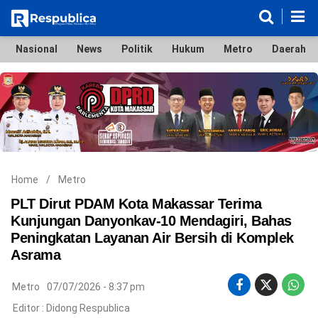
Nasional
News
Politik
Hukum
Metro
Daerah
Nasional
News
Politik
Hukum
Metro
Daerah
Ekonomi & Bisnis
Lifestyle
Otomotif
Bola & Sport
Edukasi
Tokoh
Hiburan
Home
/
Metro
PLT Dirut PDAM Kota Makassar Terima
Kunjungan Danyonkav-10 Mendagiri, Bahas
Peningkatan Layanan Air Bersih di Komplek
©
Asrama
Copyright
2026
Respublica
Metro
07/07/2026 - 8:37 pm
.
All
Editor :
Didong Respublica
Right