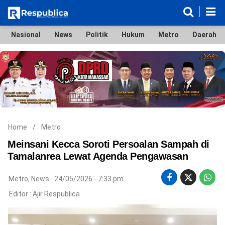
Nasional
News
Politik
Hukum
Metro
Daerah
Nasional
News
Politik
Hukum
Metro
Daerah
Ekonomi & Bisnis
Lifestyle
Otomotif
Bola & Sport
Edukasi
Tokoh
Hiburan
Home
/
Metro
Meinsani Kecca Soroti Persoalan Sampah di
Tamalanrea Lewat Agenda Pengawasan
©
Metro
,
News
24/05/2026 - 7:33 pm
Copyright
2026
Editor :
Ajir Respublica
Respublica
.
All
Right