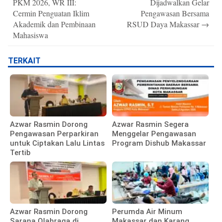
PKM 2026, WR III:
Dijadwalkan Gelar
Cermin Penguatan Iklim
Pengawasan Bersama
Akademik dan Pembinaan
RSUD Daya Makassar
→
Mahasiswa
TERKAIT
Azwar Rasmin Dorong
Azwar Rasmin Segera
Pengawasan Perparkiran
Menggelar Pengawasan
untuk Ciptakan Lalu Lintas
Program Dishub Makassar
Tertib
Azwar Rasmin Dorong
Perumda Air Minum
Sarana Olahraga di
Makassar dan Karang