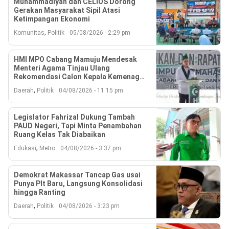
Muhammadiyah dan CELIOS Dorong
Gerakan Masyarakat Sipil Atasi
Ketimpangan Ekonomi
,
Komunitas
Politik
05/08/2026 - 2:29 pm
HMI MPO Cabang Mamuju Mendesak
Menteri Agama Tinjau Ulang
Rekomendasi Calon Kepala Kemenag
Polewali Mandar
,
Daerah
Politik
04/08/2026 - 11:15 pm
Legislator Fahrizal Dukung Tambah
PAUD Negeri, Tapi Minta Penambahan
Ruang Kelas Tak Diabaikan
,
Edukasi
Metro
04/08/2026 - 3:37 pm
Demokrat Makassar Tancap Gas usai
Punya Plt Baru, Langsung Konsolidasi
hingga Ranting
,
Daerah
Politik
04/08/2026 - 3:23 pm