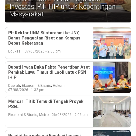
Reserved
Investasi PT IHIP untuk Kepentingan
Masyarakat
Plt Rektor UNM Silaturahmi ke UNY,
Bahas Penguatan Riset dan Kampus
Bebas Kekerasan
Edukasi
07/08/2026 - 2:55 pm
Bupati Irwan Buka Fakta Penertiban Aset
Pemkab Luwu Timur di Laoli untuk PSN
IHIP
,
,
Daerah
Ekonomi & Bisnis
Hukum
07/08/2026 - 1:32 pm
Mencari Titik Temu di Tengah Proyek
PSEL
,
Ekonomi & Bisnis
Metro
06/08/2026 - 9:06 pm
Pendidikan sebagai Fondasi Inovasi