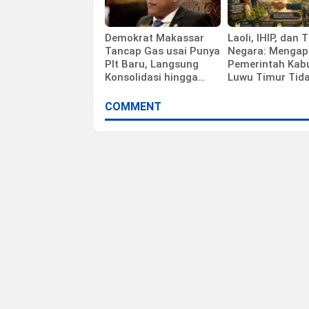
Demokrat Makassar
Laoli, IHIP, dan 
Tancap Gas usai Punya
Negara: Mengap
Plt Baru, Langsung
Pemerintah Kab
Konsolidasi hingga
Luwu Timur Tid
Ranting
Sedang Membel
Investor
COMMENT