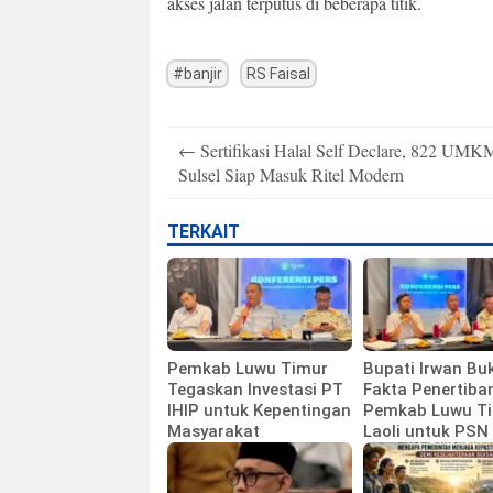
akses jalan terputus di beberapa titik.
#banjir
RS Faisal
Post
←
Sertifikasi Halal Self Declare, 822 UMK
navigation
Sulsel Siap Masuk Ritel Modern
TERKAIT
Pemkab Luwu Timur
Bupati Irwan Bu
Tegaskan Investasi PT
Fakta Penertiba
IHIP untuk Kepentingan
Pemkab Luwu Ti
Masyarakat
Laoli untuk PSN 