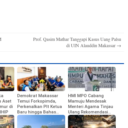
M
Prof. Qasim Mathar Tanggapi Kasus Uang Palsu
di UIN Alauddin Makassar
→
ka
Demokrat Makassar
HMI MPO Cabang
n Aset
Temui Forkopimda,
Mamuju Mendesak
mur di
Perkenalkan Plt Ketua
Menteri Agama Tinjau
IHIP
Baru hingga Bahas
Ulang Rekomendasi
Agenda HUT Partai
Calon Kepala Kemenag
Polewali Mandar