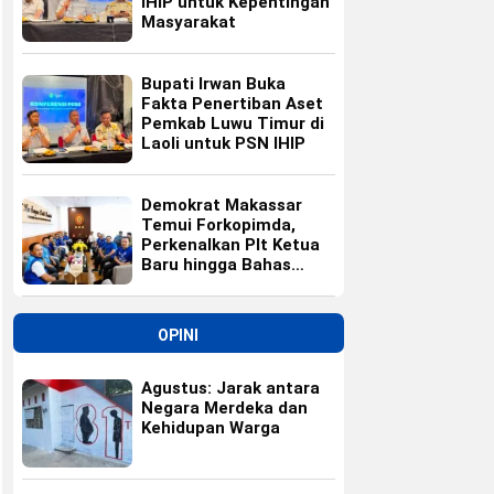
IHIP untuk Kepentingan
Masyarakat
Bupati Irwan Buka
Fakta Penertiban Aset
Pemkab Luwu Timur di
Laoli untuk PSN IHIP
Demokrat Makassar
Temui Forkopimda,
Perkenalkan Plt Ketua
Baru hingga Bahas
Agenda HUT Partai
OPINI
Agustus: Jarak antara
Negara Merdeka dan
Kehidupan Warga