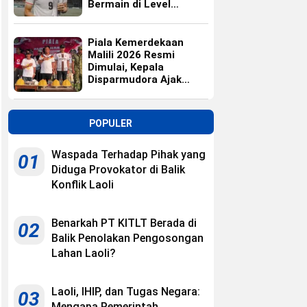
Bermain di Level
Universitas
Piala Kemerdekaan
Malili 2026 Resmi
Dimulai, Kepala
Disparmudora Ajak
Jaga Persaudaraan
POPULER
Waspada Terhadap Pihak yang
01
Diduga Provokator di Balik
Konflik Laoli
Benarkah PT KITLT Berada di
02
Balik Penolakan Pengosongan
Lahan Laoli?
Laoli, IHIP, dan Tugas Negara:
03
Mengapa Pemerintah