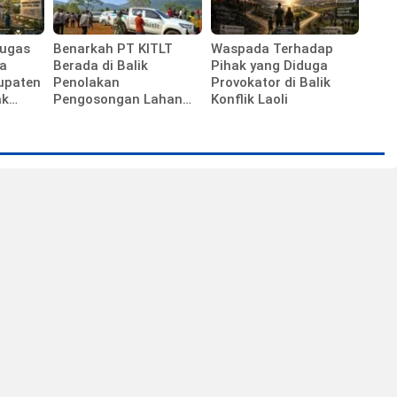
Tugas
Benarkah PT KITLT
Waspada Terhadap
a
Berada di Balik
Pihak yang Diduga
upaten
Penolakan
Provokator di Balik
ak
Pengosongan Lahan
Konflik Laoli
a
Laoli?