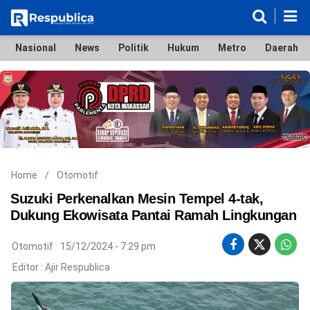
Nasional
News
Politik
Hukum
Metro
Daerah
Nasional
News
Politik
Hukum
Metro
Daerah
Ekonomi & Bisnis
Lifestyle
Otomotif
Bola & Sport
Edukasi
Tokoh
Hiburan
Home
/
Otomotif
Suzuki Perkenalkan Mesin Tempel 4-tak,
Dukung Ekowisata Pantai Ramah Lingkungan
©
Otomotif
15/12/2024 - 7:29 pm
Copyright
2026
Editor :
Ajir Respublica
Respublica
.
All
Right