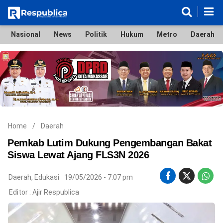
Nasional
News
Politik
Hukum
Metro
Daerah
Nasional
News
Politik
Hukum
Metro
Daerah
Ekonomi & Bisnis
Lifestyle
Otomotif
Bola & Sport
Edukasi
Tokoh
Hiburan
Home
/
Daerah
Pemkab Lutim Dukung Pengembangan Bakat
Siswa Lewat Ajang FLS3N 2026
©
Daerah
,
Edukasi
19/05/2026 - 7:07 pm
Copyright
2026
Editor :
Ajir Respublica
Respublica
.
All
Right