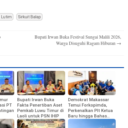
 Lutim
Sirkuit Balap
p
Bupati Irwan Buka Festival Sungai Malili 2026,
Warga Disuguhi Ragam Hiburan
→
imur
Bupati Irwan Buka
Demokrat Makassar
asi PT
Fakta Penertiban Aset
Temui Forkopimda,
ntingan
Pemkab Luwu Timur di
Perkenalkan Plt Ketua
Laoli untuk PSN IHIP
Baru hingga Bahas
Agenda HUT Partai