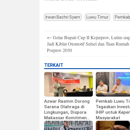
Irwan Bachri Syam
Luwu Timur
Pemkab
Post
←
Gelar Bupati Cup II Kejurprov, Lutim sia
navigation
Jadi Kiblat Otomotif Sulsel dan Tuan Rumah
Porprov 2030
TERKAIT
Azwar Rasmin Dorong
Pemkab Luwu T
Sarana Olahraga di
Tegaskan Invest
Lingkungan, Dispora
IHIP untuk Kepe
Makassar Komitmen
Masyarakat
Bangun Fasilitas