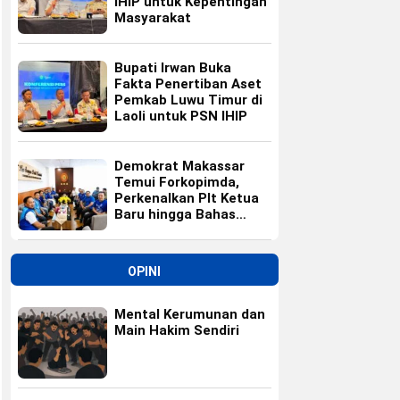
IHIP untuk Kepentingan
Masyarakat
Bupati Irwan Buka
Fakta Penertiban Aset
Pemkab Luwu Timur di
Laoli untuk PSN IHIP
Demokrat Makassar
Temui Forkopimda,
Perkenalkan Plt Ketua
Baru hingga Bahas
Agenda HUT Partai
OPINI
Mental Kerumunan dan
Main Hakim Sendiri