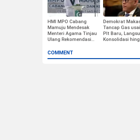
HMI MPO Cabang
Demokrat Maka
Mamuju Mendesak
Tancap Gas usa
Menteri Agama Tinjau
Plt Baru, Langs
Ulang Rekomendasi
Konsolidasi hin
Calon Kepala Kemenag
Ranting
Polewali Mandar
COMMENT