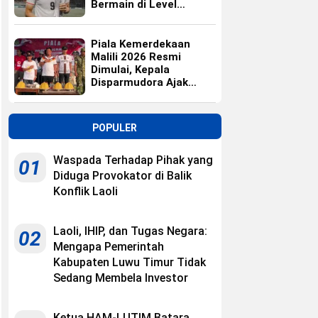
Bermain di Level
Universitas
Piala Kemerdekaan
Malili 2026 Resmi
Dimulai, Kepala
Disparmudora Ajak
Jaga Persaudaraan
POPULER
Waspada Terhadap Pihak yang
01
Diduga Provokator di Balik
Konflik Laoli
Laoli, IHIP, dan Tugas Negara:
02
Mengapa Pemerintah
Kabupaten Luwu Timur Tidak
Sedang Membela Investor
Ketua HAM-LUTIM Batara