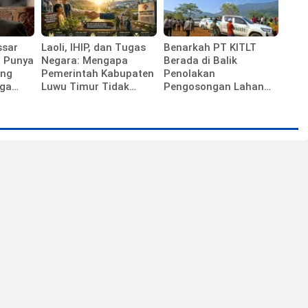
ssar
Laoli, IHIP, dan Tugas
Benarkah PT KITLT
i Punya
Negara: Mengapa
Berada di Balik
ung
Pemerintah Kabupaten
Penolakan
gga
Luwu Timur Tidak
Pengosongan Lahan
Sedang Membela
Laoli?
Investor