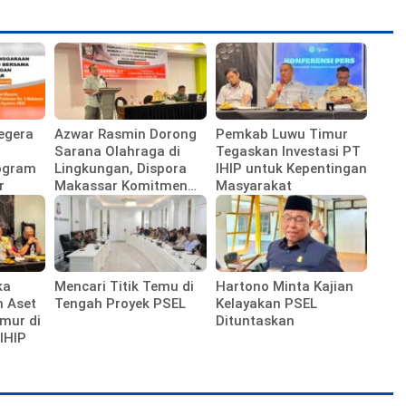
egera
Azwar Rasmin Dorong
Pemkab Luwu Timur
Sarana Olahraga di
Tegaskan Investasi PT
ogram
Lingkungan, Dispora
IHIP untuk Kepentingan
r
Makassar Komitmen
Masyarakat
Bangun Fasilitas
ka
Mencari Titik Temu di
Hartono Minta Kajian
n Aset
Tengah Proyek PSEL
Kelayakan PSEL
mur di
Dituntaskan
IHIP