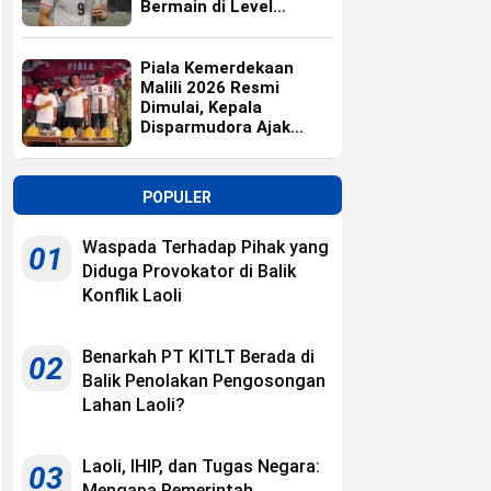
Bermain di Level
Universitas
Piala Kemerdekaan
Malili 2026 Resmi
Dimulai, Kepala
Disparmudora Ajak
Jaga Persaudaraan
POPULER
Waspada Terhadap Pihak yang
01
Diduga Provokator di Balik
Konflik Laoli
Benarkah PT KITLT Berada di
02
Balik Penolakan Pengosongan
Lahan Laoli?
Laoli, IHIP, dan Tugas Negara:
03
Mengapa Pemerintah