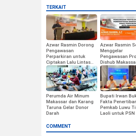
TERKAIT
Azwar Rasmin Dorong
Azwar Rasmin S
Pengawasan
Menggelar
Perparkiran untuk
Pengawasan Pr
Ciptakan Lalu Lintas
Dishub Makassa
Tertib
Perumda Air Minum
Bupati Irwan Bu
Makassar dan Karang
Fakta Penertiba
Taruna Gelar Donor
Pemkab Luwu Ti
Darah
Laoli untuk PSN 
COMMENT