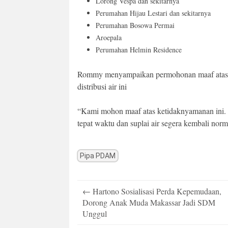
Lorong Vespa dan sekitarnya
Perumahan Hijau Lestari dan sekitarnya
Perumahan Bosowa Permai
Aroepala
Perumahan Helmin Residence
Rommy menyampaikan permohonan maaf atas k
distribusi air ini
“Kami mohon maaf atas ketidaknyamanan ini. 
tepat waktu dan suplai air segera kembali norm
Pipa PDAM
Post
←
Hartono Sosialisasi Perda Kepemudaan,
navigation
Dorong Anak Muda Makassar Jadi SDM
Unggul