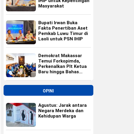
IHIP untuk Kepentingan
Masyarakat
Bupati Irwan Buka
Fakta Penertiban Aset
Pemkab Luwu Timur di
Laoli untuk PSN IHIP
Demokrat Makassar
Temui Forkopimda,
Perkenalkan Plt Ketua
Baru hingga Bahas
Agenda HUT Partai
OPINI
Agustus: Jarak antara
Negara Merdeka dan
Kehidupan Warga