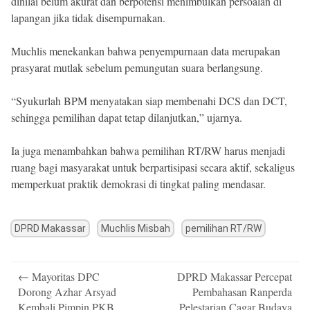
dinilai belum akurat dan berpotensi menimbulkan persoalan di
lapangan jika tidak disempurnakan.
Muchlis menekankan bahwa penyempurnaan data merupakan
prasyarat mutlak sebelum pemungutan suara berlangsung.
“Syukurlah BPM menyatakan siap membenahi DCS dan DCT,
sehingga pemilihan dapat tetap dilanjutkan,” ujarnya.
Ia juga menambahkan bahwa pemilihan RT/RW harus menjadi
ruang bagi masyarakat untuk berpartisipasi secara aktif, sekaligus
memperkuat praktik demokrasi di tingkat paling mendasar.
DPRD Makassar
Muchlis Misbah
pemilihan RT/RW
Post
←
Mayoritas DPC
DPRD Makassar Percepat
navigation
Dorong Azhar Arsyad
Pembahasan Ranperda
Kembali Pimpin PKB
Pelestarian Cagar Budaya