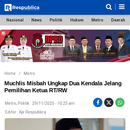
Nasional
News
Politik
Hukum
Metro
Daerah
Nasional
News
Politik
Hukum
Metro
Daerah
Ekonomi & Bisnis
Lifestyle
Otomotif
Bola & Sport
Edukasi
Tokoh
Hiburan
Home
/
Metro
Muchlis Misbah Ungkap Dua Kendala Jelang
Pemilihan Ketua RT/RW
©
Metro
,
Politik
29/11/2025 - 10:25 am
Copyright
2026
Editor :
Ajir Respublica
Respublica
.
All
Right