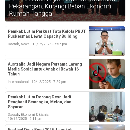
Reserved
Pekarangan, Kurangi Beban Ekonomi
Rumah Tangga
Pemkab Lutim Perkuat Tata Kelola PBJT
Puskesmas Lewat Capacity Building
,
Daerah
News
10/12/2025 - 7:57 pm
Australia Jadi Negara Pertama Larang
Media Sosial untuk Anak di Bawah 16
Tahun
Internasional
10/12/2025 - 7:29 pm
Pemkab Lutim Dorong Desa Jadi
Penghasil Semangka, Melon, dan
Sayuran
,
Daerah
Ekonomi & Bisnis
10/12/2025 - 5:11 pm
Festival Daur Bumi 2025, Langkah