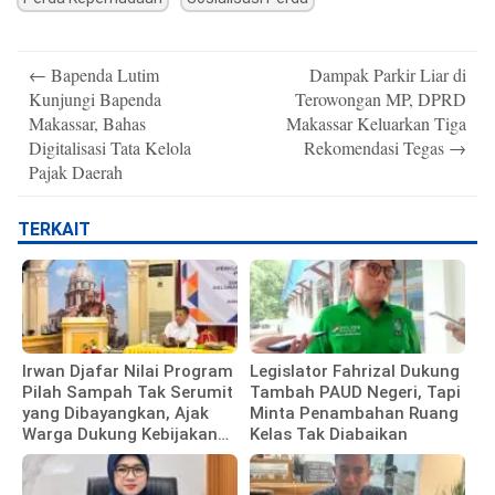
Post
←
Bapenda Lutim
Dampak Parkir Liar di
navigation
Kunjungi Bapenda
Terowongan MP, DPRD
Makassar, Bahas
Makassar Keluarkan Tiga
Digitalisasi Tata Kelola
Rekomendasi Tegas
→
Pajak Daerah
TERKAIT
Irwan Djafar Nilai Program
Legislator Fahrizal Dukung
Pilah Sampah Tak Serumit
Tambah PAUD Negeri, Tapi
yang Dibayangkan, Ajak
Minta Penambahan Ruang
Warga Dukung Kebijakan
Kelas Tak Diabaikan
Pemkot