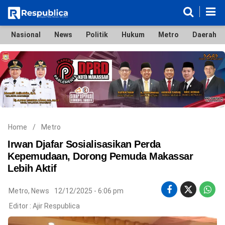
Nasional
News
Politik
Hukum
Metro
Daerah
Nasional
News
Politik
Hukum
Metro
Daerah
Ekonomi & Bisnis
Lifestyle
Otomotif
Bola & Sport
Edukasi
Tokoh
Hiburan
Home
/
Metro
Irwan Djafar Sosialisasikan Perda
Kepemudaan, Dorong Pemuda Makassar
Lebih Aktif
©
Copyright
2026
Metro
,
News
12/12/2025 - 6:06 pm
Respublica
.
Editor :
Ajir Respublica
All
Right