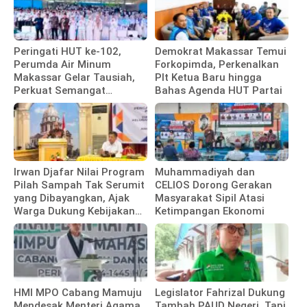
Peringati HUT ke-102,
Demokrat Makassar Temui
Perumda Air Minum
Forkopimda, Perkenalkan
Makassar Gelar Tausiah,
Plt Ketua Baru hingga
Perkuat Semangat
Bahas Agenda HUT Partai
Pengabdian Pegawai
Irwan Djafar Nilai Program
Muhammadiyah dan
Pilah Sampah Tak Serumit
CELIOS Dorong Gerakan
yang Dibayangkan, Ajak
Masyarakat Sipil Atasi
Warga Dukung Kebijakan
Ketimpangan Ekonomi
Pemkot
HMI MPO Cabang Mamuju
Legislator Fahrizal Dukung
Mendesak Menteri Agama
Tambah PAUD Negeri, Tapi