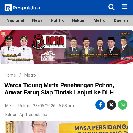
Nasional
News
Politik
Hukum
Metro
Daerah
Nasional
News
Politik
Hukum
Metro
Daerah
Ekonomi & Bisnis
Lifestyle
Otomotif
Bola & Sport
Edukasi
Tokoh
Hiburan
Home
/
Metro
Warga Tidung Minta Penebangan Pohon,
Anwar Faruq Siap Tindak Lanjuti ke DLH
©
Metro
,
Politik
23/05/2026 - 5:58 pm
Copyright
2026
Editor :
Ajir Respublica
Respublica
.
All
Right