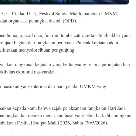
U-13, U-15, dan U-17, Festival Sungai Malili, pameran UMKM,
dan organisasi perangkat daerah (OPD).
perahu naga, road race, fun run, lomba catur, serta tabligh akbar yang
menjadi bagian dari rangkaian perayaan. Puncak kegiatan akan
perkirakan menyedot ribuan pengunjung.
takan rangkaian kegiatan yang berlangsung selama peringatan hari
aktivitas ekonomi masyarakat.
dan masukan yang diterima dari para pelaku UMKM yang
kan kepada kami bahwa sejak pelaksanaan rangkaian Hari Jadi
ningkat dan mereka merasakan hasil yang lebih baik dibandingkan
embukaan Festival Sungai Malili 2026, Sabtu (30/5/2026).