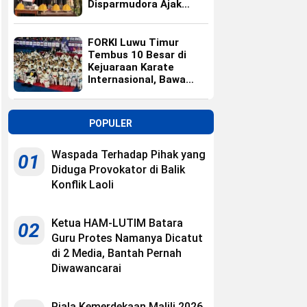
Disparmudora Ajak
Jaga Persaudaraan
FORKI Luwu Timur
Tembus 10 Besar di
Kejuaraan Karate
Internasional, Bawa
Pulang 10 Medali
POPULER
Waspada Terhadap Pihak yang
01
Diduga Provokator di Balik
Konflik Laoli
Ketua HAM-LUTIM Batara
02
Guru Protes Namanya Dicatut
di 2 Media, Bantah Pernah
Diwawancarai
Piala Kemerdekaan Malili 2026