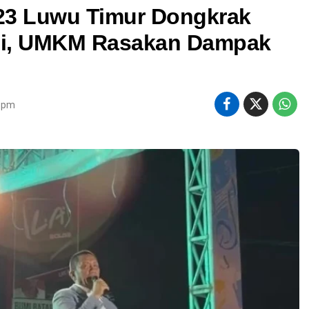
23 Luwu Timur Dongkrak
mi, UMKM Rasakan Dampak
6 pm