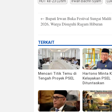
HUT ke-23 Lutim
Irwan Bachri Syam
Lu
Post
←
Bupati Irwan Buka Festival Sungai Malili
navigation
2026, Warga Disuguhi Ragam Hiburan
TERKAIT
Mencari Titik Temu di
Hartono Minta K
Tengah Proyek PSEL
Kelayakan PSEL
Dituntaskan