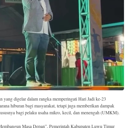
n yang digelar dalam rangka memperingati Hari Jadi ke-23
rana hiburan bagi masyarakat, tetapi juga memberikan dampak
 khususnya bagi pelaku usaha mikro, kecil, dan menengah (UMKM).
i Membangun Masa Depan”, Pemerintah Kabupaten Luwu Timur