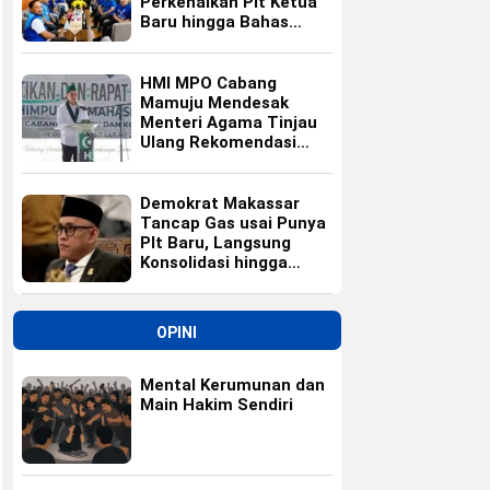
Perkenalkan Plt Ketua
Baru hingga Bahas
Agenda HUT Partai
HMI MPO Cabang
Mamuju Mendesak
Menteri Agama Tinjau
Ulang Rekomendasi
Calon Kepala Kemenag
Polewali Mandar
Demokrat Makassar
Tancap Gas usai Punya
Plt Baru, Langsung
Konsolidasi hingga
Ranting
OPINI
Mental Kerumunan dan
Main Hakim Sendiri