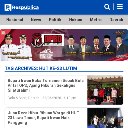
Nasional
News
Politik
Hukum
Metro
Daerah
Nasional
News
Politik
Hukum
Metro
Daerah
Ekonomi & Bisnis
Lifestyle
Otomotif
Bola & Sport
Edukasi
Tokoh
Hiburan
TAG ARCHIVES:
HUT KE-23 LUTIM
Bupati Irwan Buka Turnamen Sepak Bola
Antar OPD, Ajang Hiburan Sekaligus
Silaturahmi
,
Bola & Sport
Daerah
22/06/2026 - 6:13 pm
©
Copyright
2026
Respublica
Juan Reza Hibur Ribuan Warga di HUT
.
23 Luwu Timur, Bupati Irwan Naik
All
Panggung
Right