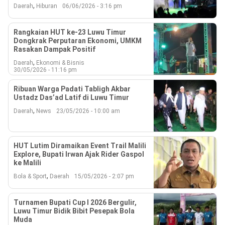
,
Daerah
Hiburan
06/06/2026 - 3:16 pm
Rangkaian HUT ke-23 Luwu Timur
Dongkrak Perputaran Ekonomi, UMKM
Rasakan Dampak Positif
,
Daerah
Ekonomi & Bisnis
30/05/2026 - 11:16 pm
Ribuan Warga Padati Tabligh Akbar
Ustadz Das’ad Latif di Luwu Timur
,
Daerah
News
23/05/2026 - 10:00 am
HUT Lutim Diramaikan Event Trail Malili
Explore, Bupati Irwan Ajak Rider Gaspol
ke Malili
,
Bola & Sport
Daerah
15/05/2026 - 2:07 pm
Turnamen Bupati Cup I 2026 Bergulir,
Luwu Timur Bidik Bibit Pesepak Bola
Muda