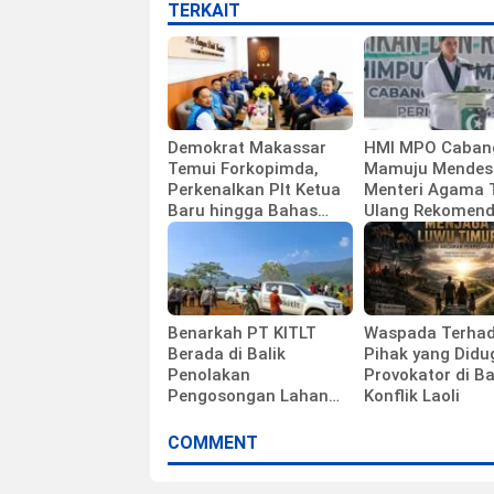
TERKAIT
Demokrat Makassar
HMI MPO Caban
Temui Forkopimda,
Mamuju Mendes
Perkenalkan Plt Ketua
Menteri Agama 
Baru hingga Bahas
Ulang Rekomend
Agenda HUT Partai
Calon Kepala K
Polewali Mandar
Benarkah PT KITLT
Waspada Terha
Berada di Balik
Pihak yang Didu
Penolakan
Provokator di Ba
Pengosongan Lahan
Konflik Laoli
Laoli?
COMMENT