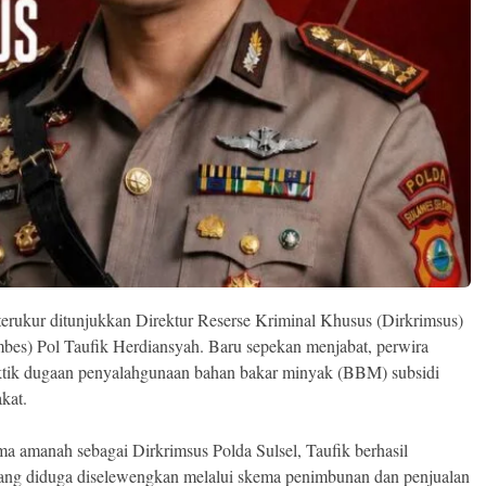
erukur ditunjukkan Direktur Reserse Kriminal Khusus (Dirkrimsus)
bes) Pol Taufik Herdiansyah. Baru sepekan menjabat, perwira
ktik dugaan penyalahgunaan bahan bakar minyak (BBM) subsidi
kat.
a amanah sebagai Dirkrimsus Polda Sulsel, Taufik berhasil
 yang diduga diselewengkan melalui skema penimbunan dan penjualan