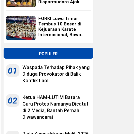
Disparmudora Ajak
Jaga Persaudaraan
FORKI Luwu Timur
Tembus 10 Besar di
Kejuaraan Karate
Internasional, Bawa
Pulang 10 Medali
POPULER
Waspada Terhadap Pihak yang
01
Diduga Provokator di Balik
Konflik Laoli
Ketua HAM-LUTIM Batara
02
Guru Protes Namanya Dicatut
di 2 Media, Bantah Pernah
Diwawancarai
Piala Kemerdekaan Malili 2026