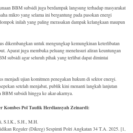
gunaan BBM subsidi juga berdampak langsung terhadap masyarakat
usaha mikro yang selama ini bergantung pada pasokan energi
 kelompok inilah yang paling merasakan dampak kelangkaan maupun
erus dikembangkan untuk mengungkap kemungkinan keterlibatan
rsebut. Aparat juga membuka peluang menelusuri aliran keuntungan
M subsidi agar seluruh pihak yang terlibat dapat dimintai
us menjadi ujian komitmen penegakan hukum di sektor energi.
ekan setelah menjabat, publik kini menanti langkah lanjutan
a BBM subsidi hingga ke akar-akarnya.
ier Kombes Pol Taufik Herdiansyah Zeinardi:
, S.I.K., S.H., M.H.
ikan Reguler (Dikreg) Sespimti Polri Angkatan 34 T.A. 2025. [1,