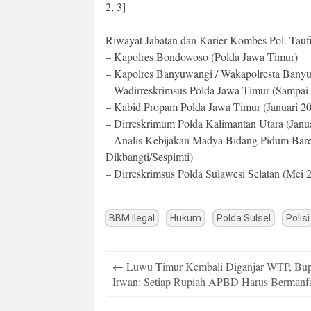
2, 3]
Riwayat Jabatan dan Karier Kombes Pol. Tauf
– Kapolres Bondowoso (Polda Jawa Timur)
– Kapolres Banyuwangi / Wakapolresta Banyu
– Wadirreskrimsus Polda Jawa Timur (Sampai 
– Kabid Propam Polda Jawa Timur (Januari 20
– Dirreskrimum Polda Kalimantan Utara (Janua
– Analis Kebijakan Madya Bidang Pidum Bare
Dikbangti/Sespimti)
– Dirreskrimsus Polda Sulawesi Selatan (Mei 
BBM Ilegal
Hukum
Polda Sulsel
Polisi
Post
←
Luwu Timur Kembali Diganjar WTP, Bup
navigation
Irwan: Setiap Rupiah APBD Harus Bermanf