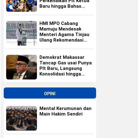
Perkenalkan Plt Ketua
Baru hingga Bahas
Agenda HUT Partai
HMI MPO Cabang
Mamuju Mendesak
Menteri Agama Tinjau
Ulang Rekomendasi
Calon Kepala Kemenag
Polewali Mandar
Demokrat Makassar
Tancap Gas usai Punya
Plt Baru, Langsung
Konsolidasi hingga
Ranting
OPINI
Mental Kerumunan dan
Main Hakim Sendiri