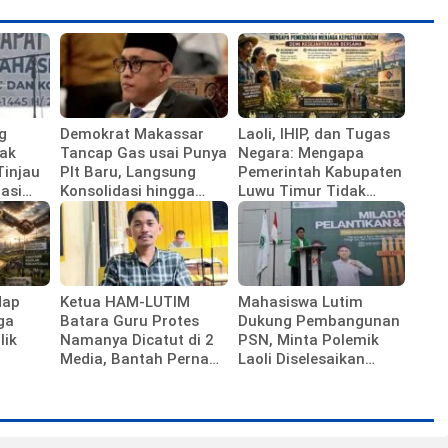
g
Demokrat Makassar
Laoli, IHIP, dan Tugas
ak
Tancap Gas usai Punya
Negara: Mengapa
Tinjau
Plt Baru, Langsung
Pemerintah Kabupaten
asi
Konsolidasi hingga
Luwu Timur Tidak
emenag
Ranting
Sedang Membela
Investor
dap
Ketua HAM-LUTIM
Mahasiswa Lutim
ga
Batara Guru Protes
Dukung Pembangunan
lik
Namanya Dicatut di 2
PSN, Minta Polemik
Media, Bantah Pernah
Laoli Diselesaikan
Diwawancarai
Lewat Jalur Hukum