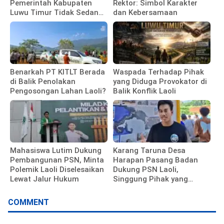
Pemerintah Kabupaten
Rektor: Simbol Karakter
Luwu Timur Tidak Sedang
dan Kebersamaan
Membela Investor
Benarkah PT KITLT Berada
Waspada Terhadap Pihak
di Balik Penolakan
yang Diduga Provokator di
Pengosongan Lahan Laoli?
Balik Konflik Laoli
Mahasiswa Lutim Dukung
Karang Taruna Desa
Pembangunan PSN, Minta
Harapan Pasang Badan
Polemik Laoli Diselesaikan
Dukung PSN Laoli,
Lewat Jalur Hukum
Singgung Pihak yang
Hambat Proyek
COMMENT