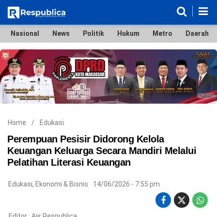
Nasional
News
Politik
Hukum
Metro
Daerah
Nasional
News
Politik
Hukum
Metro
Daerah
Ekonomi & Bisnis
Lifestyle
Otomotif
Bola & Sport
Edukasi
Tokoh
Hiburan
Home
/
Edukasi
Perempuan Pesisir Didorong Kelola
Keuangan Keluarga Secara Mandiri Melalui
Pelatihan Literasi Keuangan
©
Copyright
2026
Edukasi
,
Ekonomi & Bisnis
14/06/2026 - 7:55 pm
Respublica
.
All
Right
Editor :
Ajir Respublica