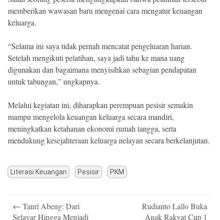
memberikan wawasan baru mengenai cara mengatur keuangan
keluarga.
“Selama ini saya tidak pernah mencatat pengeluaran harian.
Setelah mengikuti pelatihan, saya jadi tahu ke mana uang
digunakan dan bagaimana menyisihkan sebagian pendapatan
untuk tabungan,” ungkapnya.
Melalui kegiatan ini, diharapkan perempuan pesisir semakin
mampu mengelola keuangan keluarga secara mandiri,
meningkatkan ketahanan ekonomi rumah tangga, serta
mendukung kesejahteraan keluarga nelayan secara berkelanjutan.
Literasi Keuangan
Pesisir
PKM
Post
←
Tanri Abeng: Dari
Rudianto Lallo Buka
navigation
Selayar Hingga Menjadi
Anak Rakyat Cup 1