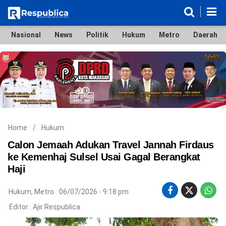
Nasional
News
Politik
Hukum
Metro
Daerah
Nasional
News
Politik
Hukum
Metro
Daerah
Ekonomi & Bisnis
Lifestyle
Otomotif
Bola & Sport
Edukasi
Tokoh
Hiburan
Home
/
Hukum
Calon Jemaah Adukan Travel Jannah Firdaus
ke Kemenhaj Sulsel Usai Gagal Berangkat
Haji
©
Copyright
2026
Hukum
,
Metro
06/07/2026 - 9:18 pm
Respublica
.
Editor :
Ajir Respublica
All
Right