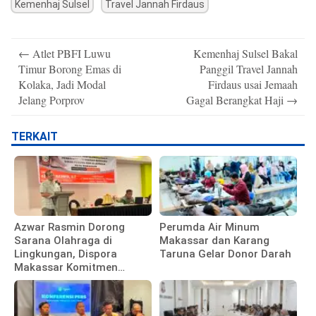
Kemenhaj Sulsel
Travel Jannah Firdaus
Post
←
Atlet PBFI Luwu
Kemenhaj Sulsel Bakal
navigation
Timur Borong Emas di
Panggil Travel Jannah
Kolaka, Jadi Modal
Firdaus usai Jemaah
Jelang Porprov
Gagal Berangkat Haji
→
TERKAIT
Azwar Rasmin Dorong
Perumda Air Minum
Sarana Olahraga di
Makassar dan Karang
Lingkungan, Dispora
Taruna Gelar Donor Darah
Makassar Komitmen
Bangun Fasilitas