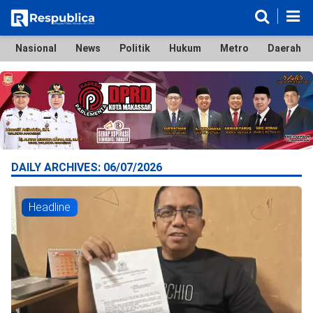
Nasional
News
Politik
Hukum
Metro
Daerah
Nasional
News
Politik
Hukum
Metro
Daerah
Ekonomi & Bisnis
Lifestyle
Otomotif
Bola & Sport
Edukasi
Tokoh
Hiburan
DAILY ARCHIVES:
06/07/2026
Headline
©
Copyright
2026
Respublica
.
All
Right