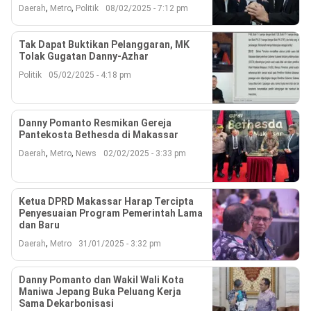
,
,
Daerah
Metro
Politik
08/02/2025 - 7:12 pm
Tak Dapat Buktikan Pelanggaran, MK
Tolak Gugatan Danny-Azhar
Politik
05/02/2025 - 4:18 pm
Danny Pomanto Resmikan Gereja
Pantekosta Bethesda di Makassar
,
,
Daerah
Metro
News
02/02/2025 - 3:33 pm
Ketua DPRD Makassar Harap Tercipta
Penyesuaian Program Pemerintah Lama
dan Baru
,
Daerah
Metro
31/01/2025 - 3:32 pm
Danny Pomanto dan Wakil Wali Kota
Maniwa Jepang Buka Peluang Kerja
Sama Dekarbonisasi