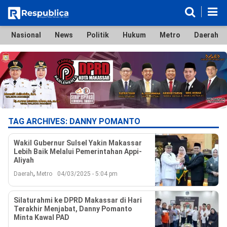
Nasional
News
Politik
Hukum
Metro
Daerah
Nasional
News
Politik
Hukum
Metro
Daerah
Ekonomi & Bisnis
Lifestyle
Otomotif
Bola & Sport
Edukasi
Tokoh
Hiburan
TAG ARCHIVES:
DANNY POMANTO
Wakil Gubernur Sulsel Yakin Makassar
Lebih Baik Melalui Pemerintahan Appi-
Aliyah
,
Daerah
Metro
04/03/2025 - 5:04 pm
©
Copyright
2026
Respublica
Silaturahmi ke DPRD Makassar di Hari
.
Terakhir Menjabat, Danny Pomanto
All
Minta Kawal PAD
Right