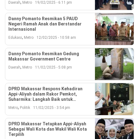
Reserved
,
Daerah
Metro
19/02/2025 - 6:11 pm
Danny Pomanto Resmikan 5 PAUD
Negeri Ramah Anak dan Berstandar
Internasional
,
Edukasi
Metro
12/02/2025 - 10:58 am
Danny Pomanto Resmikan Gedung
Makassar Government Centre
,
Daerah
Metro
11/02/2025 - 5:08 pm
DPRD Makassar Respons Kehadiran
Appi-Aliyah dalam Rakor Pemkot,
Suharmika: Langkah Baik untuk
Kelanjutan Pemerintahan
,
Metro
Politik
11/02/2025 - 3:54 pm
DPRD Makassar Tetapkan Appi-Aliyah
Sebagai Wali Kota dan Wakil Wali Kota
Terpilih