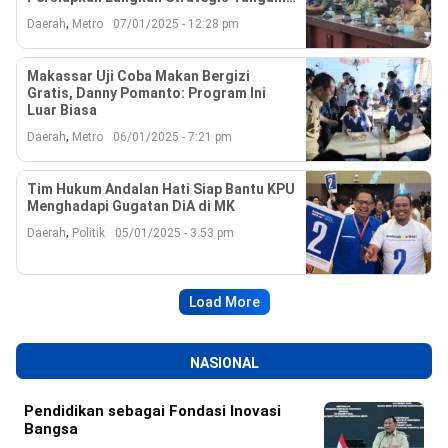
Banjir
,
Daerah
Metro
07/01/2025 - 12:28 pm
Makassar Uji Coba Makan Bergizi
Gratis, Danny Pomanto: Program Ini
Luar Biasa
,
Daerah
Metro
06/01/2025 - 7:21 pm
Tim Hukum Andalan Hati Siap Bantu KPU
Menghadapi Gugatan DiA di MK
,
Daerah
Politik
05/01/2025 - 3:53 pm
Load More
NASIONAL
Pendidikan sebagai Fondasi Inovasi
Bangsa