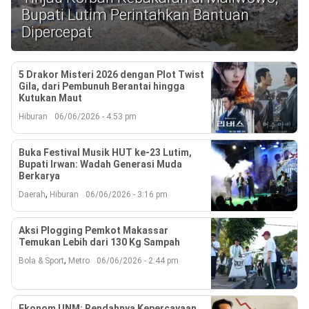
Reserved
Bupati Lutim Perintahkan Bantuan
Dipercepat
5 Drakor Misteri 2026 dengan Plot Twist
Gila, dari Pembunuh Berantai hingga
Kutukan Maut
Hiburan
06/06/2026 - 4:53 pm
Buka Festival Musik HUT ke-23 Lutim,
Bupati Irwan: Wadah Generasi Muda
Berkarya
,
Daerah
Hiburan
06/06/2026 - 3:16 pm
Aksi Plogging Pemkot Makassar
Temukan Lebih dari 130 Kg Sampah
,
Bola & Sport
Metro
06/06/2026 - 2:44 pm
Ekonom UNM: Rendahnya Kepercayaan