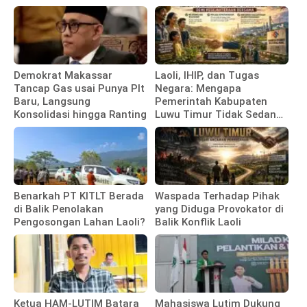
Polewali Mandar
Demokrat Makassar
Laoli, IHIP, dan Tugas
Tancap Gas usai Punya Plt
Negara: Mengapa
Baru, Langsung
Pemerintah Kabupaten
Konsolidasi hingga Ranting
Luwu Timur Tidak Sedang
Membela Investor
Benarkah PT KITLT Berada
Waspada Terhadap Pihak
di Balik Penolakan
yang Diduga Provokator di
Pengosongan Lahan Laoli?
Balik Konflik Laoli
Ketua HAM-LUTIM Batara
Mahasiswa Lutim Dukung