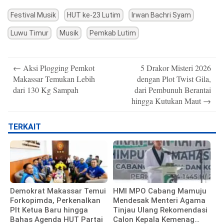
Festival Musik
HUT ke-23 Lutim
Irwan Bachri Syam
Luwu Timur
Musik
Pemkab Lutim
Post
←
Aksi Plogging Pemkot
5 Drakor Misteri 2026
navigation
Makassar Temukan Lebih
dengan Plot Twist Gila,
dari 130 Kg Sampah
dari Pembunuh Berantai
hingga Kutukan Maut
→
TERKAIT
Demokrat Makassar Temui
HMI MPO Cabang Mamuju
Forkopimda, Perkenalkan
Mendesak Menteri Agama
Plt Ketua Baru hingga
Tinjau Ulang Rekomendasi
Bahas Agenda HUT Partai
Calon Kepala Kemenag