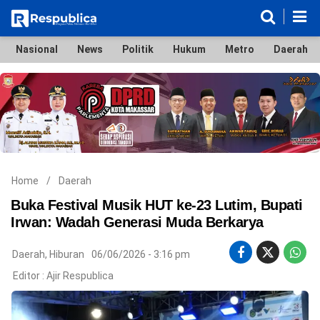
Nasional
News
Politik
Hukum
Metro
Daerah
Nasional
News
Politik
Hukum
Metro
Daerah
Ekonomi & Bisnis
Lifestyle
Otomotif
Bola & Sport
Edukasi
Tokoh
Hiburan
Home
/
Daerah
Buka Festival Musik HUT ke-23 Lutim, Bupati
Irwan: Wadah Generasi Muda Berkarya
©
Daerah
,
Hiburan
06/06/2026 - 3:16 pm
Copyright
2026
Editor :
Ajir Respublica
Respublica
.
All
Right