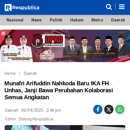
Nasional
News
Politik
Hukum
Metro
Daerah
Nasional
News
Politik
Hukum
Metro
Daerah
Ekonomi & Bisnis
Lifestyle
Otomotif
Bola & Sport
Edukasi
Tokoh
Hiburan
Home
/
Daerah
Munafri Arifuddin Nahkoda Baru IKA FH
Unhas, Janji Bawa Perubahan Kolaborasi
Semua Angkatan
©
Copyright
2026
Daerah
06/04/2025 - 2:46 pm
Respublica
.
Editor :
Didong Respublica
All
Right