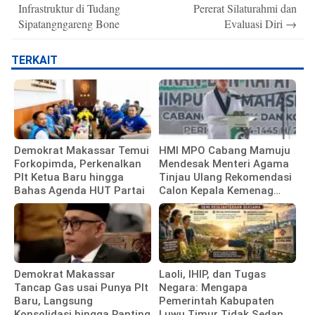
Infrastruktur di Tudang
Pererat Silaturahmi dan
Sipatangngareng Bone
Evaluasi Diri
→
TERKAIT
Demokrat Makassar Temui
HMI MPO Cabang Mamuju
Forkopimda, Perkenalkan
Mendesak Menteri Agama
Plt Ketua Baru hingga
Tinjau Ulang Rekomendasi
Bahas Agenda HUT Partai
Calon Kepala Kemenag
Polewali Mandar
Demokrat Makassar
Laoli, IHIP, dan Tugas
Tancap Gas usai Punya Plt
Negara: Mengapa
Baru, Langsung
Pemerintah Kabupaten
Konsolidasi hingga Ranting
Luwu Timur Tidak Sedang