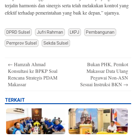
terjalin harmonis dan sinergis serta telah melakukan kontrol yang
efektif terhadap pemerintahan yang baik ke depan,” ujarnya.
DPRD Sulsel
Jufri Rahman
LKPJ
Pembangunan
Pemprov Sulsel
Sekda Sulsel
Post
←
Hamzah Ahmad
Bukan PHK, Pemkot
navigation
Konsultasi ke BPKP Soal
Makassar Data Ulang
Rencana Strategis PDAM
Pegawai Non-ASN
Makassar
Sesuai Instruksi BKN
→
TERKAIT