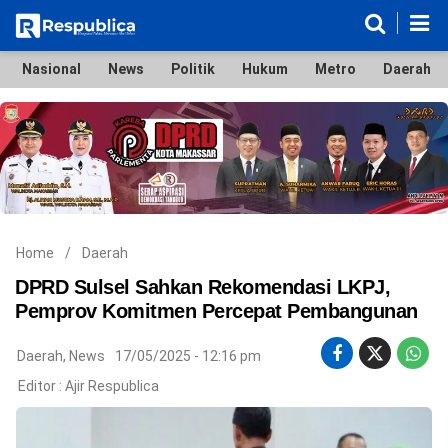
Nasional
News
Politik
Hukum
Metro
Daerah
Nasional
News
Politik
Hukum
Metro
Daerah
Ekonomi & Bisnis
Lifestyle
Otomotif
Bola & Sport
Edukasi
Tokoh
Hiburan
Home
/
Daerah
DPRD Sulsel Sahkan Rekomendasi LKPJ,
Pemprov Komitmen Percepat Pembangunan
©
Daerah
,
News
17/05/2025 - 12:16 pm
Copyright
2026
Editor :
Ajir Respublica
Respublica
.
All
Right