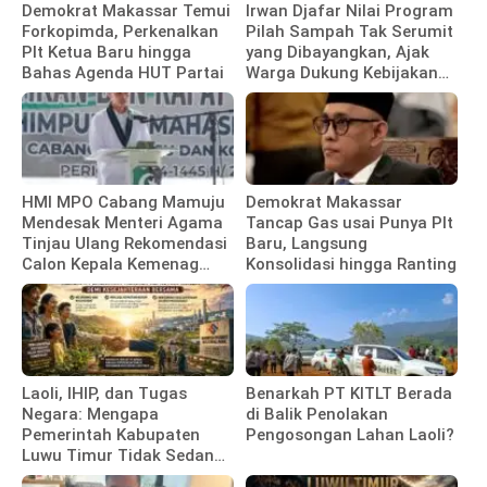
Demokrat Makassar Temui
Irwan Djafar Nilai Program
Forkopimda, Perkenalkan
Pilah Sampah Tak Serumit
Plt Ketua Baru hingga
yang Dibayangkan, Ajak
Bahas Agenda HUT Partai
Warga Dukung Kebijakan
Pemkot
HMI MPO Cabang Mamuju
Demokrat Makassar
Mendesak Menteri Agama
Tancap Gas usai Punya Plt
Tinjau Ulang Rekomendasi
Baru, Langsung
Calon Kepala Kemenag
Konsolidasi hingga Ranting
Polewali Mandar
Laoli, IHIP, dan Tugas
Benarkah PT KITLT Berada
Negara: Mengapa
di Balik Penolakan
Pemerintah Kabupaten
Pengosongan Lahan Laoli?
Luwu Timur Tidak Sedang
Membela Investor