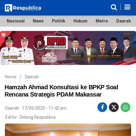
Nasional
News
Politik
Hukum
Metro
Daerah
Nasional
News
Politik
Hukum
Metro
Daerah
Ekonomi & Bisnis
Lifestyle
Otomotif
Bola & Sport
Edukasi
Tokoh
Hiburan
Home
/
Daerah
Hamzah Ahmad Konsultasi ke BPKP Soal
Rencana Strategis PDAM Makassar
©
Daerah
17/05/2025 - 11:42 am
Copyright
2026
Editor :
Didong Respublica
Respublica
.
All
Right