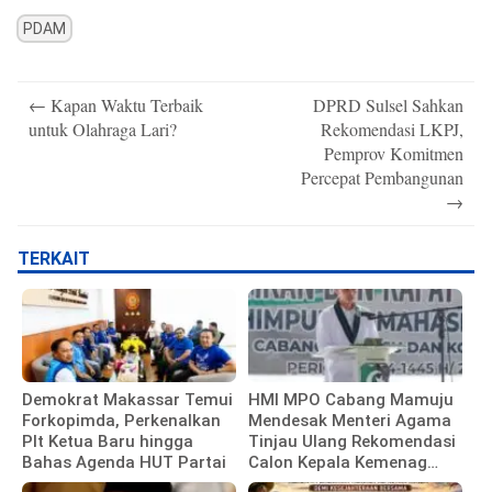
PDAM
Post
←
Kapan Waktu Terbaik
DPRD Sulsel Sahkan
navigation
untuk Olahraga Lari?
Rekomendasi LKPJ,
Pemprov Komitmen
Percepat Pembangunan
→
TERKAIT
Demokrat Makassar Temui
HMI MPO Cabang Mamuju
Forkopimda, Perkenalkan
Mendesak Menteri Agama
Plt Ketua Baru hingga
Tinjau Ulang Rekomendasi
Bahas Agenda HUT Partai
Calon Kepala Kemenag
Polewali Mandar