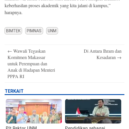
keberhasilan proses akademik yang kita jalani di kampus,”
harapnya.
BIMTEK
PIMNAS
UNM
Post
←
Wawali Tegaskan
Di Antara Ihram dan
navigation
Komitmen Makassar
Kesadaran
→
untuk Perempuan dan
Anak di Hadapan Menteri
PPPA RI
TERKAIT
Plt Rektor UNM
Pendidikan sebagai