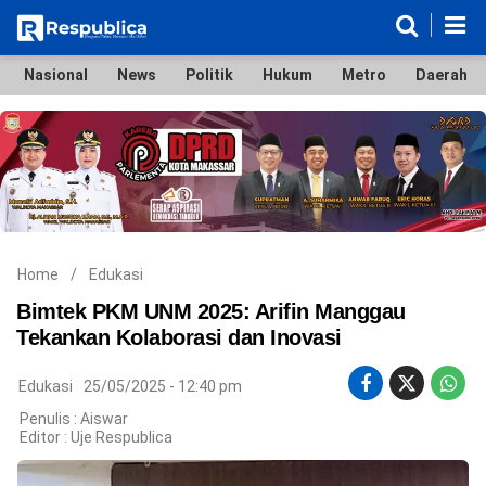
Nasional
News
Politik
Hukum
Metro
Daerah
Nasional
News
Politik
Hukum
Metro
Daerah
Ekonomi & Bisnis
Lifestyle
Otomotif
Bola & Sport
Edukasi
Tokoh
Hiburan
Home
/
Edukasi
Bimtek PKM UNM 2025: Arifin Manggau
Tekankan Kolaborasi dan Inovasi
©
Edukasi
25/05/2025 - 12:40 pm
Copyright
2026
Penulis : Aiswar
Respublica
Editor :
Uje Respublica
.
All
Right