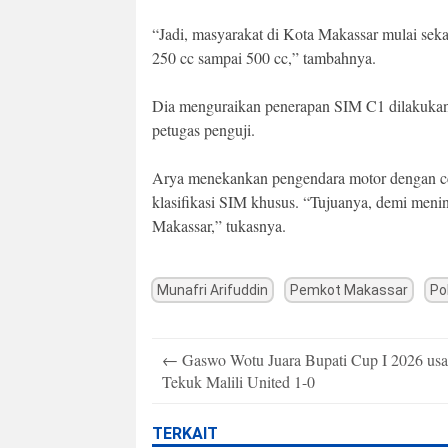
“Jadi, masyarakat di Kota Makassar mulai sek
250 cc sampai 500 cc,” tambahnya.
Dia menguraikan penerapan SIM C1 dilakukan b
petugas penguji.
Arya menekankan pengendara motor dengan cc
klasifikasi SIM khusus. “Tujuanya, demi menin
Makassar,” tukasnya.
Munafri Arifuddin
Pemkot Makassar
Po
Post
←
Gaswo Wotu Juara Bupati Cup I 2026 usa
navigation
Tekuk Malili United 1-0
TERKAIT