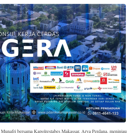
 Munafri bersama Kapolrestabes Makassar, Arya Perdana, meninjau