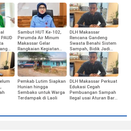
al
Sambut HUT Ke-102,
DLH Makassar
 PAUD
Perumda Air Minum
Rencana Gandeng
ta
Makassar Gelar
Swasta Benahi Sistem
ang
Rangkaian Kegiatan
Sampah, Bidik Jadi
ikan
Bernilai Sosial dan
Percontohan Nasional
Kebersamaan
Belum
Pemkab Lutim Siapkan
DLH Makassar Perkuat
,
Hunian hingga
Edukasi Cegah
lah
Sembako untuk Warga
Pembuangan Sampah
Terdampak di Laoli
Ilegal usai Aturan Baru
manis
Diterapkan