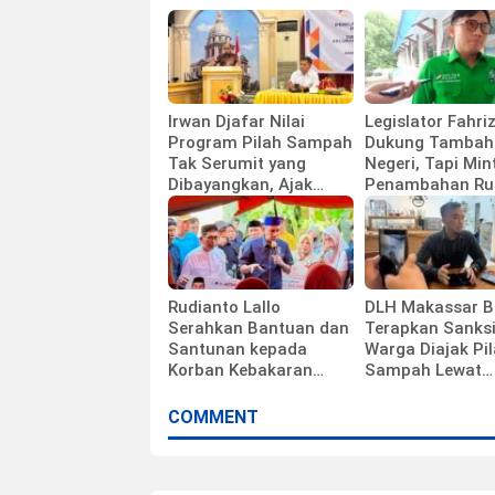
Irwan Djafar Nilai
Legislator Fahriz
Program Pilah Sampah
Dukung Tambah
Tak Serumit yang
Negeri, Tapi Min
Dibayangkan, Ajak
Penambahan Ru
Warga Dukung
Kelas Tak Diaba
Kebijakan Pemkot
Rudianto Lallo
DLH Makassar 
Serahkan Bantuan dan
Terapkan Sanksi
Santunan kepada
Warga Diajak Pi
Korban Kebakaran
Sampah Lewat
Tallo
Pendekatan Hu
COMMENT