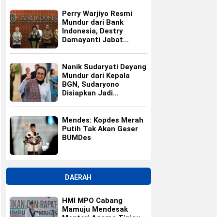
Perry Warjiyo Resmi
Mundur dari Bank
Indonesia, Destry
Damayanti Jabat
Gubernur BI Sementara
Nanik Sudaryati Deyang
Mundur dari Kepala
BGN, Sudaryono
Disiapkan Jadi
Pengganti
Mendes: Kopdes Merah
Putih Tak Akan Geser
BUMDes
DAERAH
HMI MPO Cabang
Mamuju Mendesak