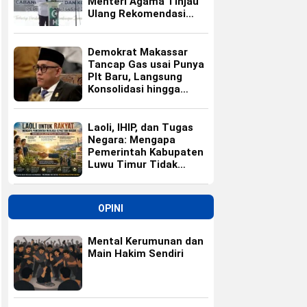
Menteri Agama Tinjau
Ulang Rekomendasi
Calon Kepala Kemenag
Polewali Mandar
Demokrat Makassar
Tancap Gas usai Punya
Plt Baru, Langsung
Konsolidasi hingga
Ranting
Laoli, IHIP, dan Tugas
Negara: Mengapa
Pemerintah Kabupaten
Luwu Timur Tidak
Sedang Membela
Investor
OPINI
Mental Kerumunan dan
Main Hakim Sendiri