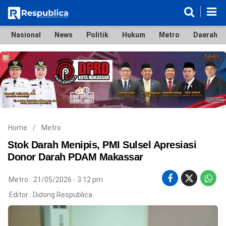
Nasional
News
Politik
Hukum
Metro
Daerah
Nasional
News
Politik
Hukum
Metro
Daerah
Ekonomi & Bisnis
Lifestyle
Otomotif
Bola & Sport
Edukasi
Tokoh
Hiburan
Home
/
Metro
Stok Darah Menipis, PMI Sulsel Apresiasi
Donor Darah PDAM Makassar
©
Metro
21/05/2026 - 3:12 pm
Copyright
2026
Editor :
Didong Respublica
Respublica
.
All
Right