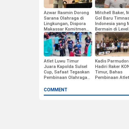
Azwar Rasmin Dorong
Mitchell Baker, 
Sarana Olahraga di
Gol Baru Timna
Lingkungan, Dispora
Indonesia yang 
Makassar Komitmen
Bermain di Level
Bangun Fasilitas
Universitas
Atlet Luwu Timur
Kadis Parmudor
Juara Kapolda Sulsel
Hadiri Raker KO
Cup, Safaat Tegaskan
Timur, Bahas
Pembinaan Olahraga
Pembinaan Atle
Berbuah Prestasi
hingga Persiapa
Porprov
COMMENT