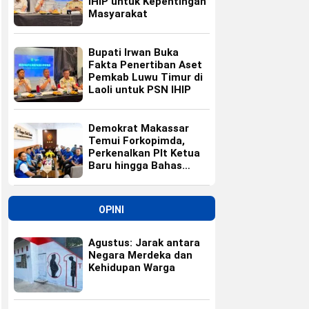
IHIP untuk Kepentingan
Masyarakat
Bupati Irwan Buka
Fakta Penertiban Aset
Pemkab Luwu Timur di
Laoli untuk PSN IHIP
Demokrat Makassar
Temui Forkopimda,
Perkenalkan Plt Ketua
Baru hingga Bahas
Agenda HUT Partai
OPINI
Agustus: Jarak antara
Negara Merdeka dan
Kehidupan Warga