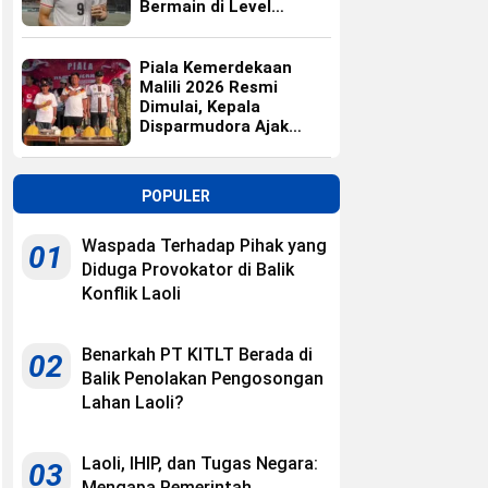
Bermain di Level
Universitas
Piala Kemerdekaan
Malili 2026 Resmi
Dimulai, Kepala
Disparmudora Ajak
Jaga Persaudaraan
POPULER
Waspada Terhadap Pihak yang
01
Diduga Provokator di Balik
Konflik Laoli
Benarkah PT KITLT Berada di
02
Balik Penolakan Pengosongan
Lahan Laoli?
Laoli, IHIP, dan Tugas Negara:
03
Mengapa Pemerintah