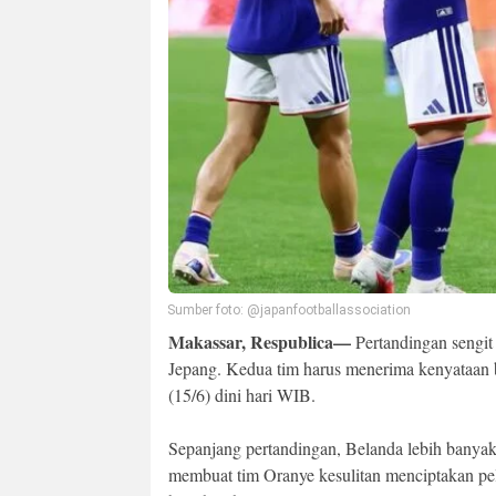
Sumber foto: @japanfootballassociation
Makassar, Respublica—
Pertandingan sengit 
Jepang. Kedua tim harus menerima kenyataan b
(15/6) dini hari WIB.
Sepanjang pertandingan, Belanda lebih banyak
membuat tim Oranye kesulitan menciptakan pe