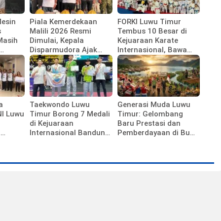
Mesin
Piala Kemerdekaan
FORKI Luwu Timur
s
Malili 2026 Resmi
Tembus 10 Besar di
Masih
Dimulai, Kepala
Kejuaraan Karate
Disparmudora Ajak
Internasional, Bawa
Jaga Persaudaraan
Pulang 10 Medali
a
Taekwondo Luwu
Generasi Muda Luwu
NI Luwu
Timur Borong 7 Medali
Timur: Gelombang
di Kejuaraan
Baru Prestasi dan
t
Internasional Bandung,
Pemberdayaan di Bumi
n
Sabet 3 Emas
Batara Guru