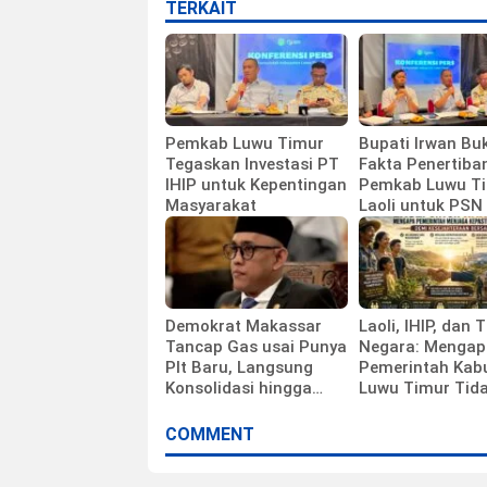
TERKAIT
Pemkab Luwu Timur
Bupati Irwan Bu
Tegaskan Investasi PT
Fakta Penertiba
IHIP untuk Kepentingan
Pemkab Luwu Ti
Masyarakat
Laoli untuk PSN 
Demokrat Makassar
Laoli, IHIP, dan 
Tancap Gas usai Punya
Negara: Mengap
Plt Baru, Langsung
Pemerintah Kab
Konsolidasi hingga
Luwu Timur Tid
Ranting
Sedang Membel
Investor
COMMENT