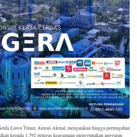
 Setda Luwu Timur, Amran Akmal, mengatakan hingga pertengahan
isasikan kepada 1.792 petugas keagamaan menggunakan anggaran