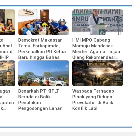
ka
Demokrat Makassar
HMI MPO Cabang
n Aset
Temui Forkopimda,
Mamuju Mendesak
mur di
Perkenalkan Plt Ketua
Menteri Agama Tinjau
IHIP
Baru hingga Bahas
Ulang Rekomendasi
Agenda HUT Partai
Calon Kepala Kemenag
Polewali Mandar
Tugas
Benarkah PT KITLT
Waspada Terhadap
a
Berada di Balik
Pihak yang Diduga
upaten
Penolakan
Provokator di Balik
ak
Pengosongan Lahan
Konflik Laoli
a
Laoli?