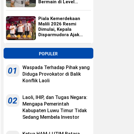
Bermain di Level
Universitas
Piala Kemerdekaan
Malili 2026 Resmi
Dimulai, Kepala
Disparmudora Ajak
Jaga Persaudaraan
POPULER
Waspada Terhadap Pihak yang
01
Diduga Provokator di Balik
Konflik Laoli
Laoli, IHIP, dan Tugas Negara:
02
Mengapa Pemerintah
Kabupaten Luwu Timur Tidak
Sedang Membela Investor
Ketua HAM-LUTIM Batara