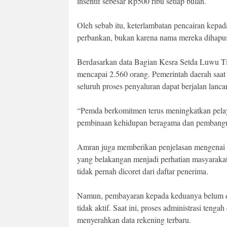
insentif sebesar Rp500 ribu setiap bulan.
Oleh sebab itu, keterlambatan pencairan kepad
perbankan, bukan karena nama mereka dihapus
Berdasarkan data Bagian Kesra Setda Luwu Ti
mencapai 2.560 orang. Pemerintah daerah saat 
seluruh proses penyaluran dapat berjalan lancar
“Pemda berkomitmen terus meningkatkan pelay
pembinaan kehidupan beragama dan pembangun
Amran juga memberikan penjelasan mengenai d
yang belakangan menjadi perhatian masyarakat.
tidak pernah dicoret dari daftar penerima.
Namun, pembayaran kepada keduanya belum da
tidak aktif. Saat ini, proses administrasi teng
menyerahkan data rekening terbaru.