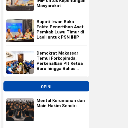
IHIP untuk Kepentingan
Masyarakat
Bupati Irwan Buka
Fakta Penertiban Aset
Pemkab Luwu Timur di
Laoli untuk PSN IHIP
Demokrat Makassar
Temui Forkopimda,
Perkenalkan Plt Ketua
Baru hingga Bahas
Agenda HUT Partai
OPINI
Mental Kerumunan dan
Main Hakim Sendiri