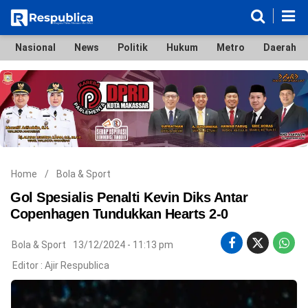
Nasional
News
Politik
Hukum
Metro
Daerah
Nasional
News
Politik
Hukum
Metro
Daerah
Ekonomi & Bisnis
Lifestyle
Otomotif
Bola & Sport
Edukasi
Tokoh
Hiburan
Home
/
Bola & Sport
Gol Spesialis Penalti Kevin Diks Antar
Copenhagen Tundukkan Hearts 2-0
©
Bola & Sport
13/12/2024 - 11:13 pm
Copyright
2026
Editor :
Ajir Respublica
Respublica
.
All
Right