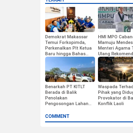
Demokrat Makassar
HMI MPO Caban
Temui Forkopimda,
Mamuju Mendes
Perkenalkan Plt Ketua
Menteri Agama 
Baru hingga Bahas
Ulang Rekomend
Agenda HUT Partai
Calon Kepala K
Polewali Mandar
Benarkah PT KITLT
Waspada Terha
Berada di Balik
Pihak yang Didu
Penolakan
Provokator di Ba
Pengosongan Lahan
Konflik Laoli
Laoli?
COMMENT