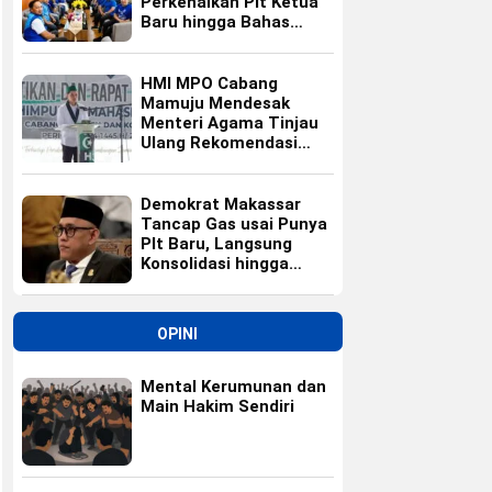
Perkenalkan Plt Ketua
Baru hingga Bahas
Agenda HUT Partai
HMI MPO Cabang
Mamuju Mendesak
Menteri Agama Tinjau
Ulang Rekomendasi
Calon Kepala Kemenag
Polewali Mandar
Demokrat Makassar
Tancap Gas usai Punya
Plt Baru, Langsung
Konsolidasi hingga
Ranting
OPINI
Mental Kerumunan dan
Main Hakim Sendiri