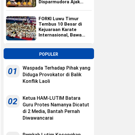
Disparmudora Ajak
Jaga Persaudaraan
FORKI Luwu Timur
Tembus 10 Besar di
Kejuaraan Karate
Internasional, Bawa
Pulang 10 Medali
POPULER
Waspada Terhadap Pihak yang
01
Diduga Provokator di Balik
Konflik Laoli
Ketua HAM-LUTIM Batara
02
Guru Protes Namanya Dicatut
di 2 Media, Bantah Pernah
Diwawancarai
Pemkab Lutim Kosongkan