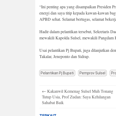
“Ini penting apa yang disampaikan Presiden P
energi dan saya titip kepada kawan-kawan ba
APBD sehat. Selamat bertugas, selamat bekerja
Hadir dalam pelantikan tersebut, Sekretaris D
mewakili Kapolda Sulsel, mewakili Pangdam Ha
Usai pelantikan Pj Bupati, juga dilanjutkan 
Takalar, Jeneponto dan Sidrap.
Pelantikan Pj Bupati
Pemprov Sulsel
Pr
Post
←
Kakanwil Kemenag Sulsel Muh Tonang
navigation
Tutup Usia, Prof Zudan: Saya Kehilangan
Sahabat Baik
TERKAIT