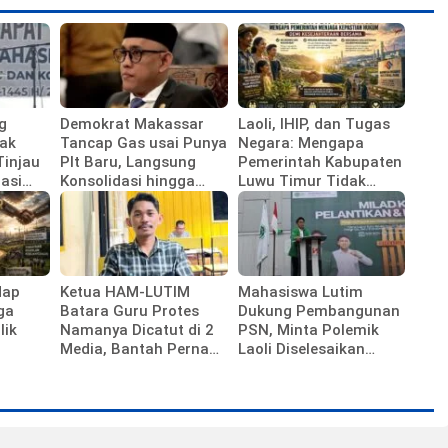
g
Demokrat Makassar
Laoli, IHIP, dan Tugas
ak
Tancap Gas usai Punya
Negara: Mengapa
Tinjau
Plt Baru, Langsung
Pemerintah Kabupaten
asi
Konsolidasi hingga
Luwu Timur Tidak
emenag
Ranting
Sedang Membela
Investor
dap
Ketua HAM-LUTIM
Mahasiswa Lutim
ga
Batara Guru Protes
Dukung Pembangunan
lik
Namanya Dicatut di 2
PSN, Minta Polemik
Media, Bantah Pernah
Laoli Diselesaikan
Diwawancarai
Lewat Jalur Hukum