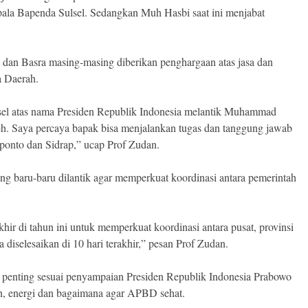
pala Bapenda Sulsel. Sedangkan Muh Hasbi saat ini menjabat
 dan Basra masing-masing diberikan penghargaan atas jasa dan
a Daerah.
lsel atas nama Presiden Republik Indonesia melantik Muhammad
eh. Saya percaya bapak bisa menjalankan tugas dan tanggung jawab
eponto dan Sidrap,” ucap Prof Zudan.
ng baru-baru dilantik agar memperkuat koordinasi antara pemerintah
hir di tahun ini untuk memperkuat koordinasi antara pusat, provinsi
 diselesaikan di 10 hari terakhir,” pesan Prof Zudan.
 penting sesuai penyampaian Presiden Republik Indonesia Prabowo
n, energi dan bagaimana agar APBD sehat.