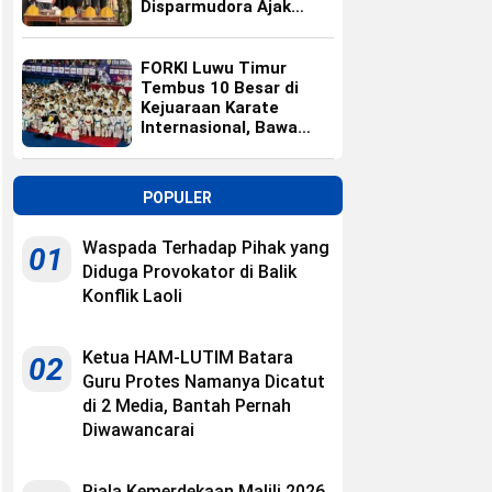
Disparmudora Ajak
Jaga Persaudaraan
FORKI Luwu Timur
Tembus 10 Besar di
Kejuaraan Karate
Internasional, Bawa
Pulang 10 Medali
POPULER
Waspada Terhadap Pihak yang
01
Diduga Provokator di Balik
Konflik Laoli
Ketua HAM-LUTIM Batara
02
Guru Protes Namanya Dicatut
di 2 Media, Bantah Pernah
Diwawancarai
Piala Kemerdekaan Malili 2026