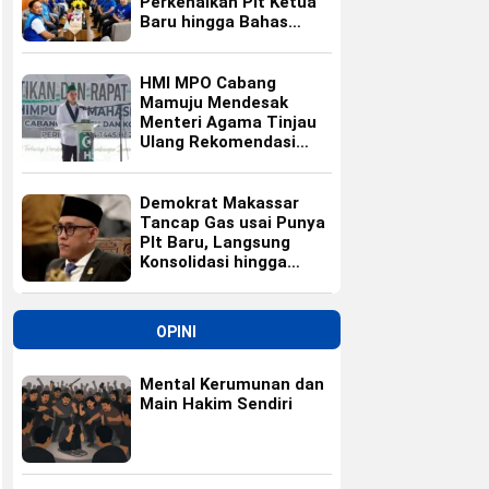
Perkenalkan Plt Ketua
Baru hingga Bahas
Agenda HUT Partai
HMI MPO Cabang
Mamuju Mendesak
Menteri Agama Tinjau
Ulang Rekomendasi
Calon Kepala Kemenag
Polewali Mandar
Demokrat Makassar
Tancap Gas usai Punya
Plt Baru, Langsung
Konsolidasi hingga
Ranting
OPINI
Mental Kerumunan dan
Main Hakim Sendiri