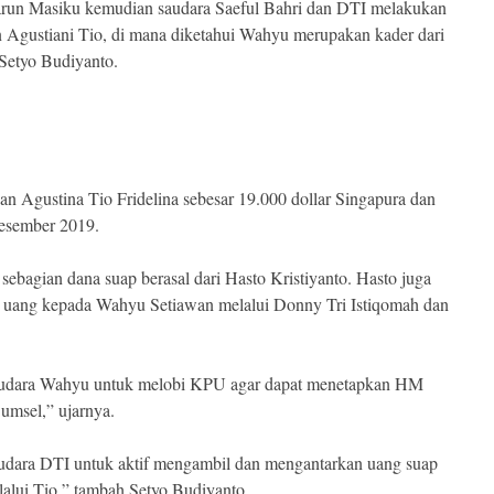
run Masiku kemudian saudara Saeful Bahri dan DTI melakukan
Agustiani Tio, di mana diketahui Wahyu merupakan kader dari
 Setyo Budiyanto.
n Agustina Tio Fridelina sebesar 19.000 dollar Singapura dan
Desember 2019.
agian dana suap berasal dari Hasto Kristiyanto. Hasto juga
 uang kepada Wahyu Setiawan melalui Donny Tri Istiqomah dan
audara Wahyu untuk melobi KPU agar dapat menetapkan HM
Sumsel,” ujarnya.
dara DTI untuk aktif mengambil dan mengantarkan uang suap
lui Tio,” tambah Setyo Budiyanto.