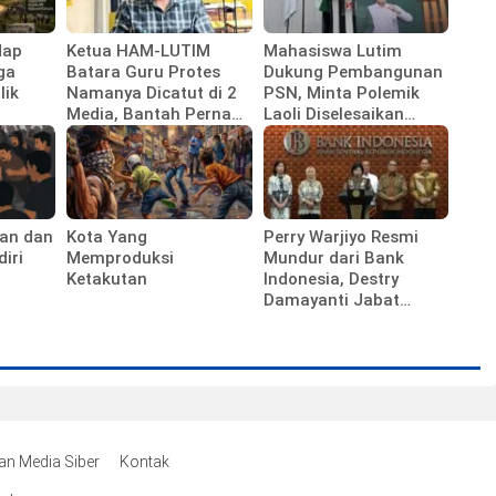
dap
Ketua HAM-LUTIM
Mahasiswa Lutim
ga
Batara Guru Protes
Dukung Pembangunan
lik
Namanya Dicatut di 2
PSN, Minta Polemik
Media, Bantah Pernah
Laoli Diselesaikan
Diwawancarai
Lewat Jalur Hukum
an dan
Kota Yang
Perry Warjiyo Resmi
iri
Memproduksi
Mundur dari Bank
Ketakutan
Indonesia, Destry
Damayanti Jabat
Gubernur BI
Sementara
n Media Siber
Kontak