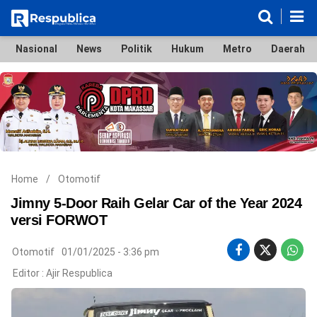
Nasional
News
Politik
Hukum
Metro
Daerah
Nasional
News
Politik
Hukum
Metro
Daerah
Ekonomi & Bisnis
Lifestyle
Otomotif
Bola & Sport
Edukasi
Tokoh
Hiburan
Home
/
Otomotif
Jimny 5-Door Raih Gelar Car of the Year 2024
versi FORWOT
©
Otomotif
01/01/2025 - 3:36 pm
Copyright
2026
Editor :
Ajir Respublica
Respublica
.
All
Right