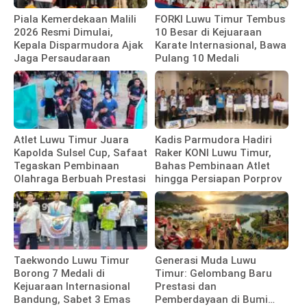
Piala Kemerdekaan Malili
FORKI Luwu Timur Tembus
2026 Resmi Dimulai,
10 Besar di Kejuaraan
Kepala Disparmudora Ajak
Karate Internasional, Bawa
Jaga Persaudaraan
Pulang 10 Medali
Atlet Luwu Timur Juara
Kadis Parmudora Hadiri
Kapolda Sulsel Cup, Safaat
Raker KONI Luwu Timur,
Tegaskan Pembinaan
Bahas Pembinaan Atlet
Olahraga Berbuah Prestasi
hingga Persiapan Porprov
Taekwondo Luwu Timur
Generasi Muda Luwu
Borong 7 Medali di
Timur: Gelombang Baru
Kejuaraan Internasional
Prestasi dan
Bandung, Sabet 3 Emas
Pemberdayaan di Bumi