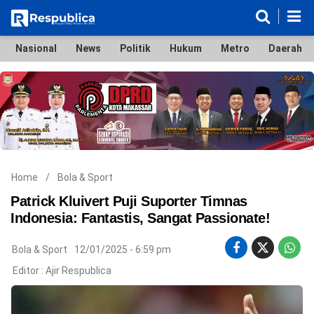
Nasional
News
Politik
Hukum
Metro
Daerah
Nasional
News
Politik
Hukum
Metro
Daerah
Ekonomi & Bisnis
Lifestyle
Otomotif
Bola & Sport
Edukasi
Tokoh
Hiburan
Home
/
Bola & Sport
Patrick Kluivert Puji Suporter Timnas
Indonesia: Fantastis, Sangat Passionate!
©
Bola & Sport
12/01/2025 - 6:59 pm
Copyright
2026
Editor :
Ajir Respublica
Respublica
.
All
Right