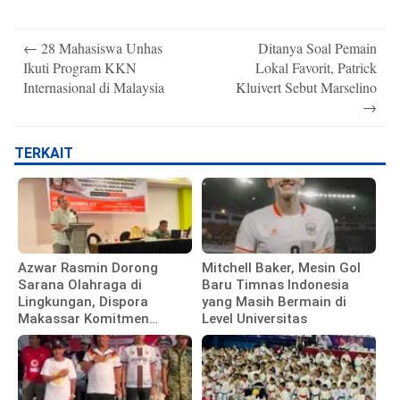
Post
←
28 Mahasiswa Unhas
Ditanya Soal Pemain
navigation
Ikuti Program KKN
Lokal Favorit, Patrick
Internasional di Malaysia
Kluivert Sebut Marselino
→
TERKAIT
Azwar Rasmin Dorong
Mitchell Baker, Mesin Gol
Sarana Olahraga di
Baru Timnas Indonesia
Lingkungan, Dispora
yang Masih Bermain di
Makassar Komitmen
Level Universitas
Bangun Fasilitas