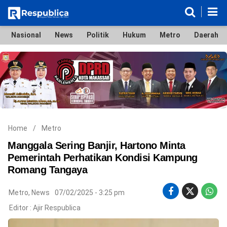
Nasional
News
Politik
Hukum
Metro
Daerah
Nasional
News
Politik
Hukum
Metro
Daerah
Ekonomi & Bisnis
Lifestyle
Otomotif
Bola & Sport
Edukasi
Tokoh
Hiburan
Home
/
Metro
Manggala Sering Banjir, Hartono Minta
Pemerintah Perhatikan Kondisi Kampung
Romang Tangaya
©
Copyright
2026
Metro
,
News
07/02/2025 - 3:25 pm
Respublica
.
Editor :
Ajir Respublica
All
Right