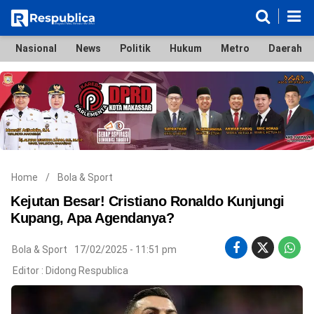
Nasional
News
Politik
Hukum
Metro
Daerah
Nasional
News
Politik
Hukum
Metro
Daerah
Ekonomi & Bisnis
Lifestyle
Otomotif
Bola & Sport
Edukasi
Tokoh
Hiburan
Home
/
Bola & Sport
Kejutan Besar! Cristiano Ronaldo Kunjungi
Kupang, Apa Agendanya?
©
Bola & Sport
17/02/2025 - 11:51 pm
Copyright
2026
Editor :
Didong Respublica
Respublica
.
All
Right