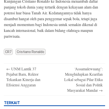
Kunjungan Cristiano Ronaldo ke Indonesia menambah daftar
panjang tokoh dunia yang tertarik dengan kekayaan alam dan
potensi luar biasa Tanah Air. Kedatangannya tidak hanya
disambut hangat oleh para penggemar sepak bola, tetapi juga
menjadi momentum bagi Indonesia untuk semakin dikenal di
kancah internasional, baik dalam bidang olahraga maupun
pariwisata.
CR7
Cristiano Ronaldo
Post
←
UNM Lantik 37
‘Assamalewuang’:
navigation
Pejabat Baru, Rektor
Menghidupkan Kearifan
Tekankan Kinerja dan
Lokal sebagai Pilar Etika
Efisiensi Anggaran
Sosial dan Politik
Masyarakat Mandar
→
TERKAIT