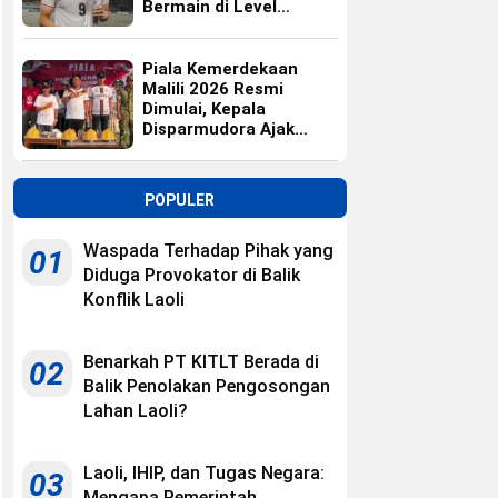
Bermain di Level
Universitas
Piala Kemerdekaan
Malili 2026 Resmi
Dimulai, Kepala
Disparmudora Ajak
Jaga Persaudaraan
POPULER
Waspada Terhadap Pihak yang
01
Diduga Provokator di Balik
Konflik Laoli
Benarkah PT KITLT Berada di
02
Balik Penolakan Pengosongan
Lahan Laoli?
Laoli, IHIP, dan Tugas Negara:
03
Mengapa Pemerintah