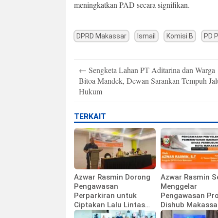
meningkatkan PAD secara signifikan.
DPRD Makassar
Ismail
Komisi B
PD P
Post
←
Sengketa Lahan PT Aditarina dan Warga
navigation
Bitoa Mandek, Dewan Sarankan Tempuh Jal
Hukum
TERKAIT
Azwar Rasmin Dorong
Azwar Rasmin S
Pengawasan
Menggelar
Perparkiran untuk
Pengawasan Pr
Ciptakan Lalu Lintas
Dishub Makassa
Tertib