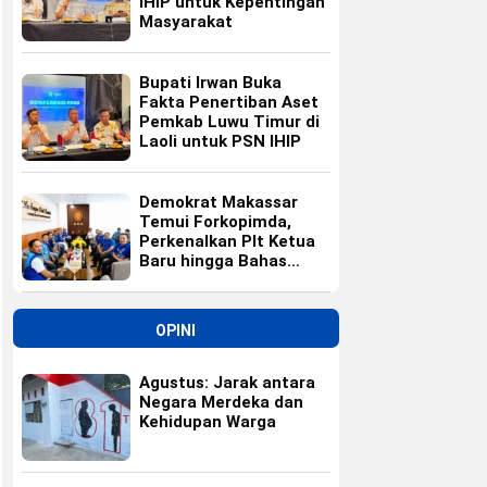
IHIP untuk Kepentingan
Masyarakat
Bupati Irwan Buka
Fakta Penertiban Aset
Pemkab Luwu Timur di
Laoli untuk PSN IHIP
Demokrat Makassar
Temui Forkopimda,
Perkenalkan Plt Ketua
Baru hingga Bahas
Agenda HUT Partai
OPINI
Agustus: Jarak antara
Negara Merdeka dan
Kehidupan Warga