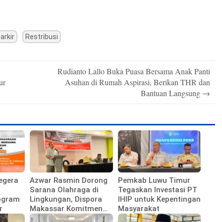
arkir
Restribusi
Rudianto Lallo Buka Puasa Bersama Anak Panti
ur
Asuhan di Rumah Aspirasi, Berikan THR dan
Bantuan Langsung
→
egera
Azwar Rasmin Dorong
Pemkab Luwu Timur
Sarana Olahraga di
Tegaskan Investasi PT
ogram
Lingkungan, Dispora
IHIP untuk Kepentingan
r
Makassar Komitmen
Masyarakat
Bangun Fasilitas