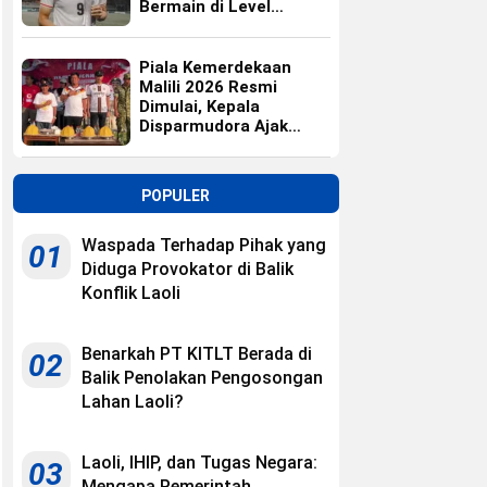
Bermain di Level
Universitas
Piala Kemerdekaan
Malili 2026 Resmi
Dimulai, Kepala
Disparmudora Ajak
Jaga Persaudaraan
POPULER
Waspada Terhadap Pihak yang
01
Diduga Provokator di Balik
Konflik Laoli
Benarkah PT KITLT Berada di
02
Balik Penolakan Pengosongan
Lahan Laoli?
Laoli, IHIP, dan Tugas Negara:
03
Mengapa Pemerintah