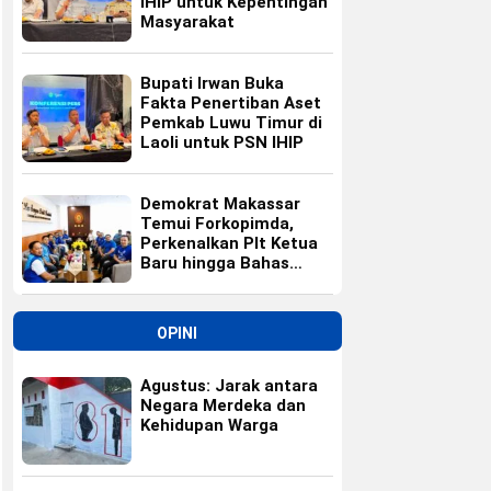
IHIP untuk Kepentingan
Masyarakat
Bupati Irwan Buka
Fakta Penertiban Aset
Pemkab Luwu Timur di
Laoli untuk PSN IHIP
Demokrat Makassar
Temui Forkopimda,
Perkenalkan Plt Ketua
Baru hingga Bahas
Agenda HUT Partai
OPINI
Agustus: Jarak antara
Negara Merdeka dan
Kehidupan Warga