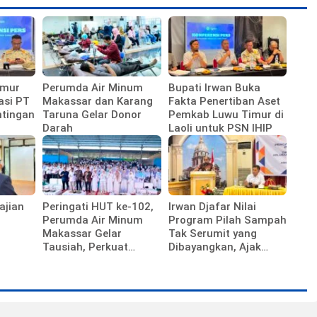
imur
Perumda Air Minum
Bupati Irwan Buka
asi PT
Makassar dan Karang
Fakta Penertiban Aset
ntingan
Taruna Gelar Donor
Pemkab Luwu Timur di
Darah
Laoli untuk PSN IHIP
ajian
Peringati HUT ke-102,
Irwan Djafar Nilai
Perumda Air Minum
Program Pilah Sampah
Makassar Gelar
Tak Serumit yang
Tausiah, Perkuat
Dibayangkan, Ajak
Semangat Pengabdian
Warga Dukung
Pegawai
Kebijakan Pemkot