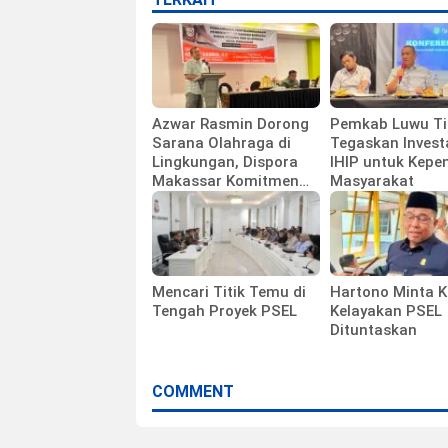
Azwar Rasmin Dorong
Pemkab Luwu T
Sarana Olahraga di
Tegaskan Invest
Lingkungan, Dispora
IHIP untuk Kepe
Makassar Komitmen
Masyarakat
Bangun Fasilitas
Mencari Titik Temu di
Hartono Minta K
Tengah Proyek PSEL
Kelayakan PSEL
Dituntaskan
COMMENT