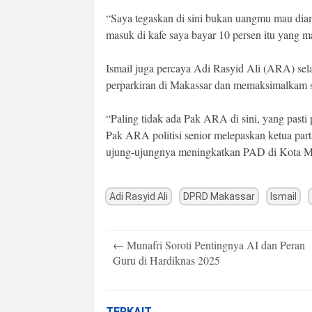
“Saya tegaskan di sini bukan uangmu mau diam
masuk di kafe saya bayar 10 persen itu yang ma
Ismail juga percaya Adi Rasyid Ali (ARA) sel
perparkiran di Makassar dan memaksimalkam se
“Paling tidak ada Pak ARA di sini, yang past
Pak ARA politisi senior melepaskan ketua part
ujung-ujungnya meningkatkan PAD di Kota Ma
Adi Rasyid Ali
DPRD Makassar
Ismail
Post
←
Munafri Soroti Pentingnya AI dan Peran
navigation
Guru di Hardiknas 2025
TERKAIT