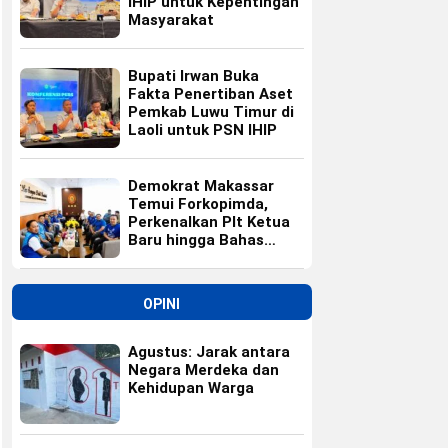
IHIP untuk Kepentingan
Masyarakat
Bupati Irwan Buka
Fakta Penertiban Aset
Pemkab Luwu Timur di
Laoli untuk PSN IHIP
Demokrat Makassar
Temui Forkopimda,
Perkenalkan Plt Ketua
Baru hingga Bahas
Agenda HUT Partai
OPINI
Agustus: Jarak antara
Negara Merdeka dan
Kehidupan Warga