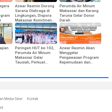
egera
Azwar Rasmin Dorong
Perumda Air Minum
Sarana Olahraga di
Makassar dan Karang
ogram
Lingkungan, Dispora
Taruna Gelar Donor
r
Makassar Komitmen
Darah
Bangun Fasilitas
ajian
Peringati HUT ke-102,
Azwar Rasmin Akan
Perumda Air Minum
Menggelar
Makassar Gelar
Pengawasan Program
Tausiah, Perkuat
Kepemudaan dan
Semangat Pengabdian
Olahraga
Pegawai
n Media Siber
Kontak
ed