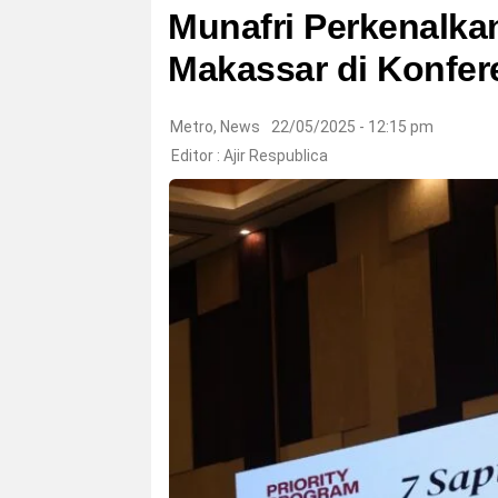
Munafri Perkenalk
Makassar di Konfere
Metro
,
News
22/05/2025 - 12:15 pm
Editor :
Ajir Respublica