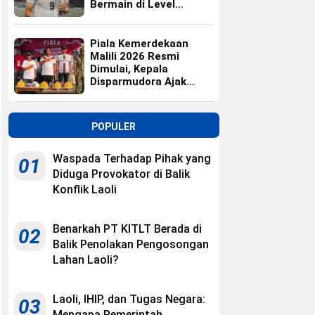
Bermain di Level
Universitas
Piala Kemerdekaan
Malili 2026 Resmi
Dimulai, Kepala
Disparmudora Ajak
Jaga Persaudaraan
POPULER
Waspada Terhadap Pihak yang
01
Diduga Provokator di Balik
Konflik Laoli
Benarkah PT KITLT Berada di
02
Balik Penolakan Pengosongan
Lahan Laoli?
Laoli, IHIP, dan Tugas Negara:
03
Mengapa Pemerintah