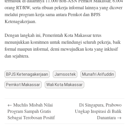
termasuk di dalamnya 11.000 non-ASN Pemkot Makassar, 6.004
orang RT/RW, serta ribuan pekerja informal lainnya yang dicover
melalui program kerja sama antara Pemkot dan BPJS
Ketenagakerjaan.
Dengan langkah ini, Pemerintah Kota Makassar terus
menunjukkan komitmen untuk melindungi seluruh pekerja, baik
formal maupun informal, demi mewujudkan kota yang inklusif
dan sejahtera.
BPJS Ketenagakerjaan
Jamsostek
Munafri Arifuddin
Pemkot Makassar
Wali Kota Makassar
Post
←
Muchlis Misbah Nilai
Di Singapura, Prabowo
navigation
Program Sampah Gratis
Ungkap Inspirasi di Balik
Sebagai Terobosan Positif
Danantara
→