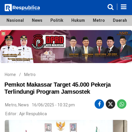
Nasional
News
Politik
Hukum
Metro
Daerah
Nasional
News
Politik
Hukum
Metro
Daerah
Ekonomi & Bisnis
Lifestyle
Otomotif
Bola & Sport
Edukasi
Tokoh
Hiburan
Home
/
Metro
Pemkot Makassar Target 45.000 Pekerja
Terlindungi Program Jamsostek
©
Metro
,
News
16/06/2025 - 10:32 pm
Copyright
2026
Editor :
Ajir Respublica
Respublica
.
All
Right