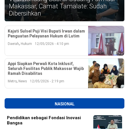
Reserved
Makassar, Camat Tamalate: Sudah
Dibersihkan
Kajati Sulsel Puji Visi Bupati Irwan dalam
Penguatan Pelayanan Hukum di Lutim
,
Daerah
Hukum
12/05/2026 - 4:10 pm
Appi Siapkan Perwali Kota Inklusif,
Seluruh Fasilitas Publik Makassar Wajib
Ramah Disabilitas
,
Metro
News
12/05/2026 - 2:19 pm
NASIONAL
Pendidikan sebagai Fondasi Inovasi
Bangsa