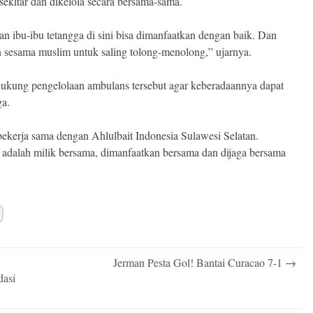
sekitar dan dikelola secara bersama-sama.
 ibu-ibu tetangga di sini bisa dimanfaatkan dengan baik. Dan
n sesama muslim untuk saling tolong-menolong,” ujarnya.
kung pengelolaan ambulans tersebut agar keberadaannya dapat
ga.
 bekerja sama dengan Ahlulbait Indonesia Sulawesi Selatan.
ini adalah milik bersama, dimanfaatkan bersama dan dijaga bersama
Jerman Pesta Gol! Bantai Curacao 7-1
→
dasi