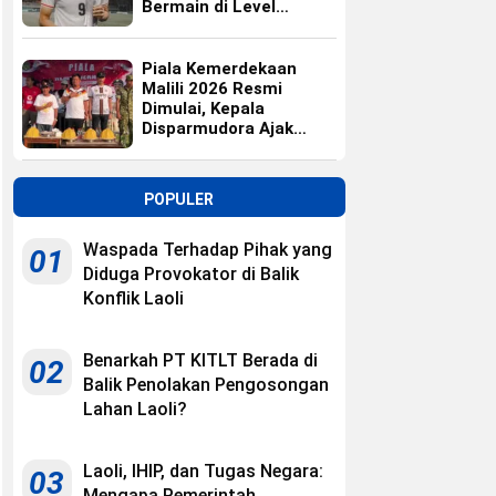
Bermain di Level
Universitas
Piala Kemerdekaan
Malili 2026 Resmi
Dimulai, Kepala
Disparmudora Ajak
Jaga Persaudaraan
POPULER
Waspada Terhadap Pihak yang
01
Diduga Provokator di Balik
Konflik Laoli
Benarkah PT KITLT Berada di
02
Balik Penolakan Pengosongan
Lahan Laoli?
Laoli, IHIP, dan Tugas Negara:
03
Mengapa Pemerintah