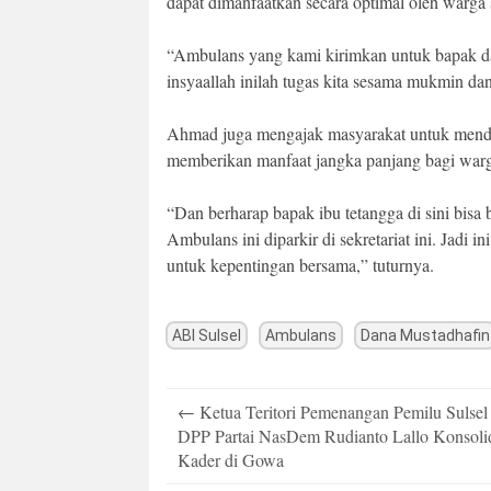
dapat dimanfaatkan secara optimal oleh warga 
“Ambulans yang kami kirimkan untuk bapak dan
insyaallah inilah tugas kita sesama mukmin da
Ahmad juga mengajak masyarakat untuk mendu
memberikan manfaat jangka panjang bagi war
“Dan berharap bapak ibu tetangga di sini bisa
Ambulans ini diparkir di sekretariat ini. Jadi 
untuk kepentingan bersama,” tuturnya.
ABI Sulsel
Ambulans
Dana Mustadhafin
Post
←
Ketua Teritori Pemenangan Pemilu Sulsel
navigation
DPP Partai NasDem Rudianto Lallo Konsoli
Kader di Gowa