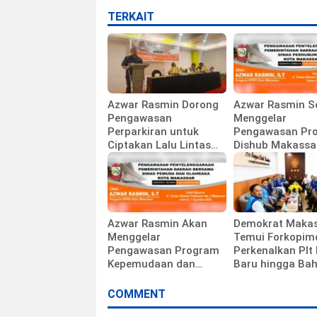
TERKAIT
Azwar Rasmin Dorong
Azwar Rasmin S
Pengawasan
Menggelar
Perparkiran untuk
Pengawasan Pr
Ciptakan Lalu Lintas
Dishub Makassa
Tertib
Azwar Rasmin Akan
Demokrat Maka
Menggelar
Temui Forkopim
Pengawasan Program
Perkenalkan Plt
Kepemudaan dan
Baru hingga Ba
Olahraga
Agenda HUT Par
COMMENT