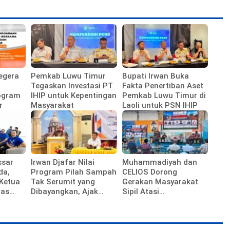
egera
Pemkab Luwu Timur
Bupati Irwan Buka
Tegaskan Investasi PT
Fakta Penertiban Aset
ogram
IHIP untuk Kepentingan
Pemkab Luwu Timur di
r
Masyarakat
Laoli untuk PSN IHIP
ssar
Irwan Djafar Nilai
Muhammadiyah dan
da,
Program Pilah Sampah
CELIOS Dorong
 Ketua
Tak Serumit yang
Gerakan Masyarakat
has
Dibayangkan, Ajak
Sipil Atasi
tai
Warga Dukung
Ketimpangan Ekonomi
Kebijakan Pemkot