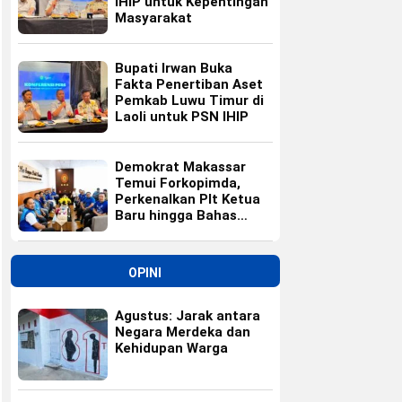
IHIP untuk Kepentingan
Masyarakat
Bupati Irwan Buka
Fakta Penertiban Aset
Pemkab Luwu Timur di
Laoli untuk PSN IHIP
Demokrat Makassar
Temui Forkopimda,
Perkenalkan Plt Ketua
Baru hingga Bahas
Agenda HUT Partai
OPINI
Agustus: Jarak antara
Negara Merdeka dan
Kehidupan Warga