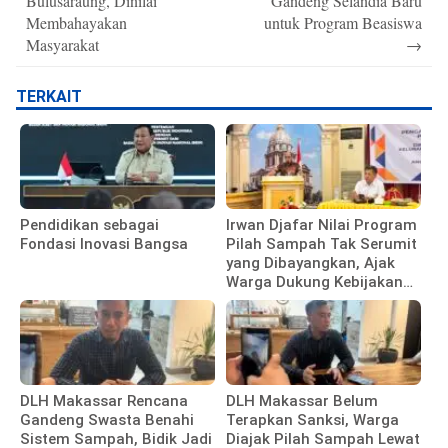
Bulusaraung, Dinilai
Gandeng Selandia Baru
Membahayakan
untuk Program Beasiswa
Masyarakat
→
TERKAIT
Pendidikan sebagai
Irwan Djafar Nilai Program
Fondasi Inovasi Bangsa
Pilah Sampah Tak Serumit
yang Dibayangkan, Ajak
Warga Dukung Kebijakan
Pemkot
DLH Makassar Rencana
DLH Makassar Belum
Gandeng Swasta Benahi
Terapkan Sanksi, Warga
Sistem Sampah, Bidik Jadi
Diajak Pilah Sampah Lewat