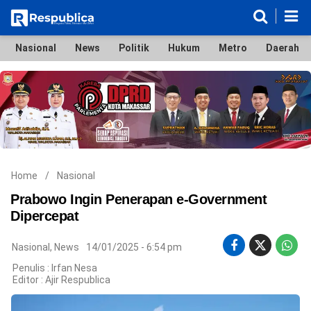
Nasional
News
Politik
Hukum
Metro
Daerah
Nasional
News
Politik
Hukum
Metro
Daerah
Ekonomi & Bisnis
Lifestyle
Otomotif
Bola & Sport
Edukasi
Tokoh
Hiburan
Home
/
Nasional
Prabowo Ingin Penerapan e-Government
Dipercepat
©
Nasional
,
News
14/01/2025 - 6:54 pm
Copyright
2026
Penulis : Irfan Nesa
Respublica
Editor :
Ajir Respublica
.
All
Right