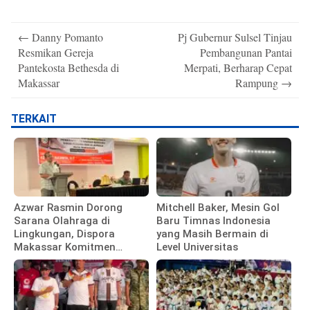
Post
←
Danny Pomanto
Pj Gubernur Sulsel Tinjau
navigation
Resmikan Gereja
Pembangunan Pantai
Pantekosta Bethesda di
Merpati, Berharap Cepat
Makassar
Rampung
→
TERKAIT
Azwar Rasmin Dorong
Mitchell Baker, Mesin Gol
Sarana Olahraga di
Baru Timnas Indonesia
Lingkungan, Dispora
yang Masih Bermain di
Makassar Komitmen
Level Universitas
Bangun Fasilitas