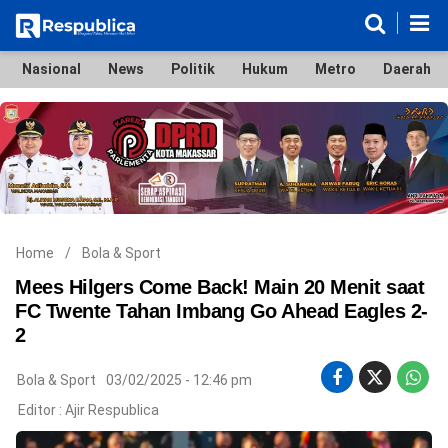
Nasional
News
Politik
Hukum
Metro
Daerah
Nasional
News
Politik
Hukum
Metro
Daerah
Ekonomi & Bisnis
Lifestyle
Otomotif
Bola & Sport
Edukasi
Tokoh
Hiburan
Home
/
Bola & Sport
Mees Hilgers Come Back! Main 20 Menit saat
FC Twente Tahan Imbang Go Ahead Eagles 2-
2
©
Copyright
2026
Bola & Sport
03/02/2025 - 12:46 pm
Respublica
.
Editor :
Ajir Respublica
All
Right