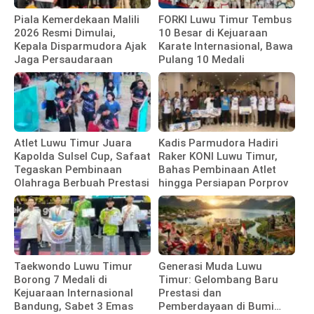
Piala Kemerdekaan Malili
FORKI Luwu Timur Tembus
2026 Resmi Dimulai,
10 Besar di Kejuaraan
Kepala Disparmudora Ajak
Karate Internasional, Bawa
Jaga Persaudaraan
Pulang 10 Medali
Atlet Luwu Timur Juara
Kadis Parmudora Hadiri
Kapolda Sulsel Cup, Safaat
Raker KONI Luwu Timur,
Tegaskan Pembinaan
Bahas Pembinaan Atlet
Olahraga Berbuah Prestasi
hingga Persiapan Porprov
Taekwondo Luwu Timur
Generasi Muda Luwu
Borong 7 Medali di
Timur: Gelombang Baru
Kejuaraan Internasional
Prestasi dan
Bandung, Sabet 3 Emas
Pemberdayaan di Bumi