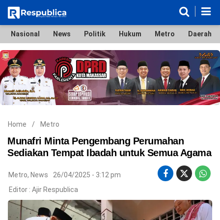
Nasional
News
Politik
Hukum
Metro
Daerah
Nasional
News
Politik
Hukum
Metro
Daerah
Ekonomi & Bisnis
Lifestyle
Otomotif
Bola & Sport
Edukasi
Tokoh
Hiburan
Home
/
Metro
Munafri Minta Pengembang Perumahan
Sediakan Tempat Ibadah untuk Semua Agama
©
Metro
,
News
26/04/2025 - 3:12 pm
Copyright
2026
Editor :
Ajir Respublica
Respublica
.
All
Right