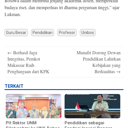
Bosowa dalam membina jenjang akademik dosen, memperkuat
budaya riset, dan memperluas tri dharma perguruan tinggi,” ujar
Lukman.
Guru Besar
Pendidikan
Profesor
Unibos
Post
←
Berhasil Jaga
Munafri Dorong Dewan
navigation
Integritas, Pemkot
Pendidikan Lahirkan
Makassar Raih
Kebijakan yang
Penghargaan dari KPK
Berkualitas
→
TERKAIT
Plt Rektor UNM
Pendidikan sebagai