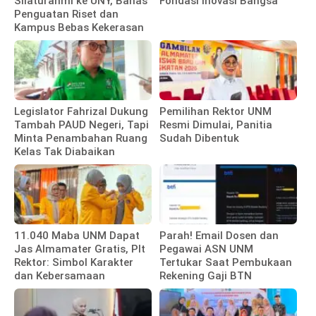
Silaturahmi ke UNY, Bahas
Fondasi Inovasi Bangsa
Penguatan Riset dan
Kampus Bebas Kekerasan
Legislator Fahrizal Dukung
Pemilihan Rektor UNM
Tambah PAUD Negeri, Tapi
Resmi Dimulai, Panitia
Minta Penambahan Ruang
Sudah Dibentuk
Kelas Tak Diabaikan
11.040 Maba UNM Dapat
Parah! Email Dosen dan
Jas Almamater Gratis, Plt
Pegawai ASN UNM
Rektor: Simbol Karakter
Tertukar Saat Pembukaan
dan Kebersamaan
Rekening Gaji BTN