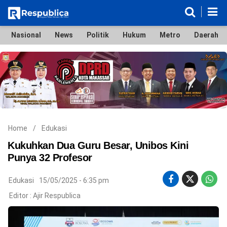
Nasional
News
Politik
Hukum
Metro
Daerah
Nasional
News
Politik
Hukum
Metro
Daerah
Ekonomi & Bisnis
Lifestyle
Otomotif
Bola & Sport
Edukasi
Tokoh
Hiburan
Home
/
Edukasi
Kukuhkan Dua Guru Besar, Unibos Kini
Punya 32 Profesor
©
Edukasi
15/05/2025 - 6:35 pm
Copyright
2026
Editor :
Ajir Respublica
Respublica
.
All
Right