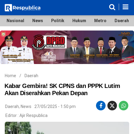
Nasional
News
Politik
Hukum
Metro
Daerah
Nasional
News
Politik
Hukum
Metro
Daerah
Ekonomi & Bisnis
Lifestyle
Otomotif
Bola & Sport
Edukasi
Tokoh
Hiburan
Home
/
Daerah
Kabar Gembira! SK CPNS dan PPPK Lutim
Akan Diserahkan Pekan Depan
©
Daerah
,
News
27/05/2025 - 1:50 pm
Copyright
2026
Editor :
Ajir Respublica
Respublica
.
All
Right