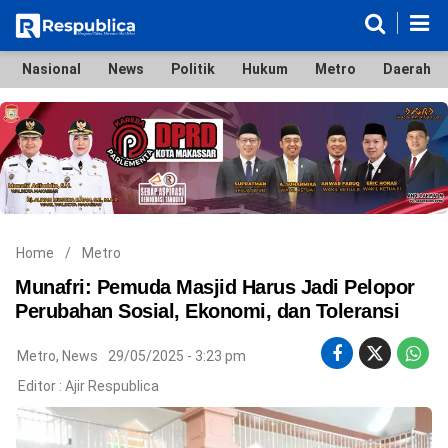
Nasional
News
Politik
Hukum
Metro
Daerah
Nasional
News
Politik
Hukum
Metro
Daerah
Ekonomi & Bisnis
Lifestyle
Otomotif
Bola & Sport
Edukasi
Tokoh
Hiburan
Home
/
Metro
Munafri: Pemuda Masjid Harus Jadi Pelopor
Perubahan Sosial, Ekonomi, dan Toleransi
©
Metro
,
News
29/05/2025 - 3:23 pm
Copyright
2026
Editor :
Ajir Respublica
Respublica
.
All
Right